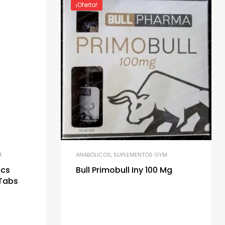
¡Oferta!
M
ANABÓLICOS
,
SUPLEMENTOS GYM
ics
Bull Primobull Iny 100 Mg
 Tabs