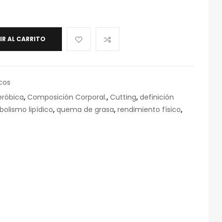
IR AL CARRITO
cos
eróbica
,
Composición Corporal.
,
Cutting
,
definición
olismo lipídico
,
quema de grasa
,
rendimiento físico
,
eo
rónico