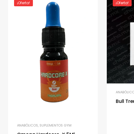
¡Oferta!
¡Oferta!
ANABÓLIC
Bull Tr
ANABÓLICOS
,
SUPLEMENTOS GYM