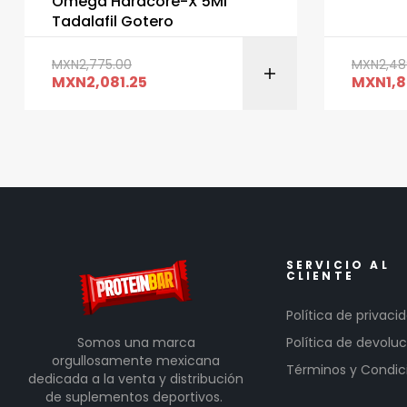
Omega Hardcore-X 5Ml
Tadalafil Gotero
MXN
2,775.00
MXN
2,48
MXN
2,081.25
MXN
1,
SERVICIO AL
CLIENTE
Política de privaci
Somos una marca
Política de devoluc
orgullosamente mexicana
Términos y Condic
dedicada a la venta y distribución
de suplementos deportivos.