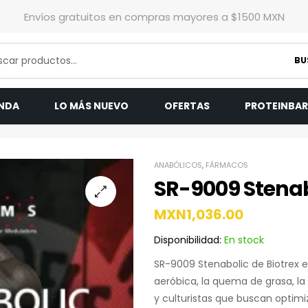
Envíos gratuitos en compras mayores a $1500 MXN
BU
ENDA
LO MÁS NUEVO
OFERTAS
PROTEINBA
ANABÓLICOS
,
FÁRMACOS
SR-9009 Stenab
MXN
1,036.00
Disponibilidad:
En stock
SR-9009 Stenabolic de Biotrex
aeróbica, la quema de grasa, la 
y culturistas que buscan optimi