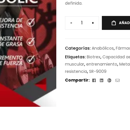
definida.
-
+
AÑAD
Categorías:
Anabólicos
,
Fárma
Etiquetas:
Biotrex
,
Capacidad a
muscular
,
entrenamiento
,
Metab
resistencia
,
SR-9009
Facebook
Linkedin
Google+
Corr
Compartir:
elect