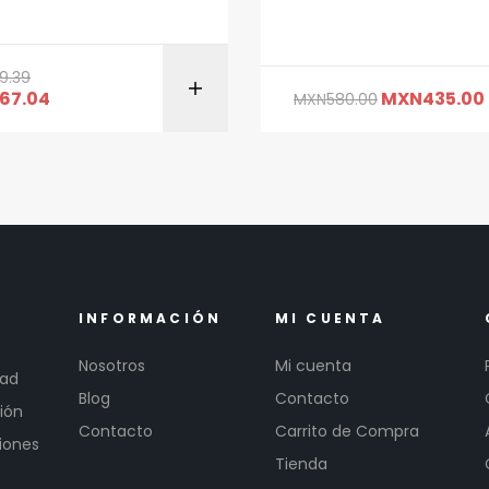
9.39
AÑADIR AL CARRITO
AÑADIR AL CARR
867.04
MXN
435.00
MXN
580.00
INFORMACIÓN
MI CUENTA
Nosotros
Mi cuenta
dad
Blog
Contacto
ión
Contacto
Carrito de Compra
iones
Tienda