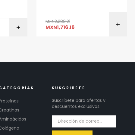
MXN
2,288.21
ITO
MXN
1,716.16
AÑADIR AL CARRITO
CATEGORÍAS
SUSCRIBETE
Suscríbete para ofertas y
Proteínas
descuentos exclusivos.
Creatinas
Aminoácidos
Colágeno