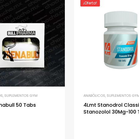
¡Oferta!
OS
,
SUPLEMENTOS GYM
ANABÓLICOS
,
SUPLEMENTOS GY
enabull 50 Tabs
4Lmt Stanodrol Class
Stanozolol 30Mg-100