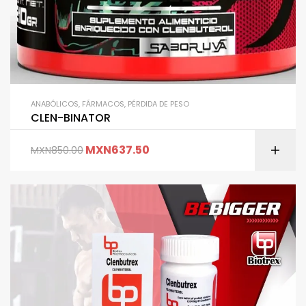
ANABÓLICOS
,
FÁRMACOS
,
PÉRDIDA DE PESO
CLEN-BINATOR
MXN
637.50
MXN
850.00