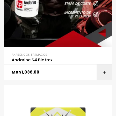
ANABÓLICOS
,
FÁRMACOS
Andarine S4 Biotrex
MXN
1,036.00