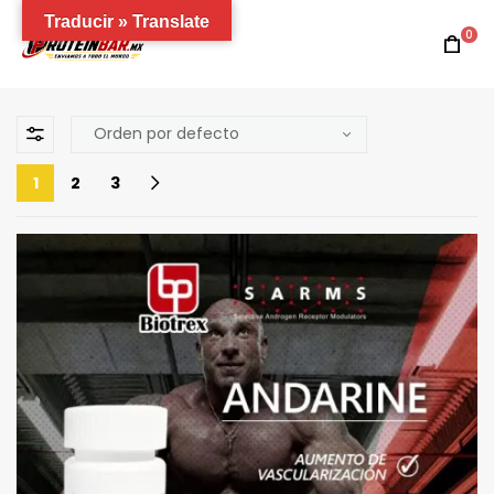
Traducir » Translate
0
1
2
3