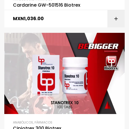
Cardarine GW-501516 Biotrex
MXN
1,036.00
ANABÓLICOS
,
FÁRMACOS
Cipiotrex 300 Biotrex