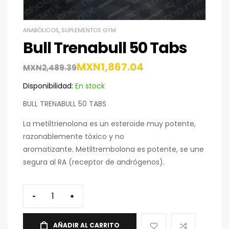
ANABÓLICOS
,
SUPLEMENTOS GYM
Bull Trenabull 50 Tabs
MXN
1,867.04
MXN
2,489.39
Disponibilidad:
En stock
BULL TRENABULL 50 TABS
La metiltrienolona es un esteroide muy potente,
razonablemente tóxico y no
aromatizante. Metiltrembolona es potente, se une
segura al RA (receptor de andrógenos).
-
+
AÑADIR AL CARRITO