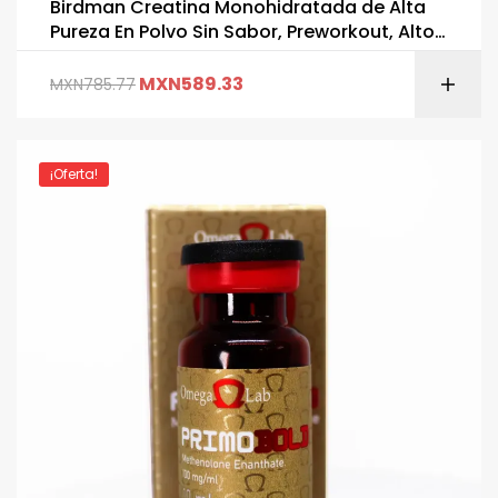
Birdman Creatina Monohidratada de Alta
Pureza En Polvo Sin Sabor, Preworkout, Alto
Rendimiento | 90 Servicios | 450g
MXN
589.33
MXN
785.77
¡Oferta!