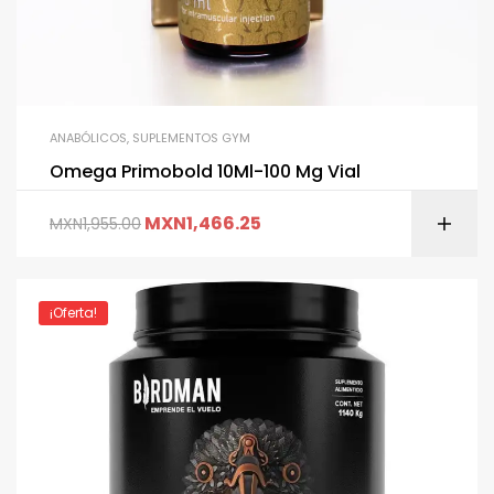
ANABÓLICOS
,
SUPLEMENTOS GYM
Omega Primobold 10Ml-100 Mg Vial
MXN
1,466.25
MXN
1,955.00
¡Oferta!