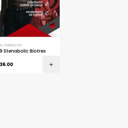
OS
,
FÁRMACOS
 Stenabolic Biotrex
036.00
AÑADIR AL CARR