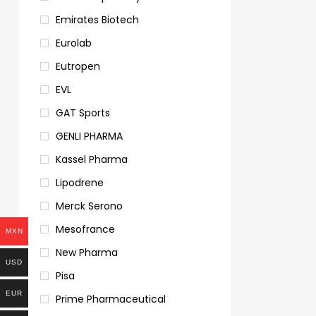
Emirates Biotech
Eurolab
Eutropen
EVL
GAT Sports
GENLI PHARMA
Kassel Pharma
Lipodrene
Merck Serono
Mesofrance
MXN
New Pharma
USD
Pisa
EUR
Prime Pharmaceutical