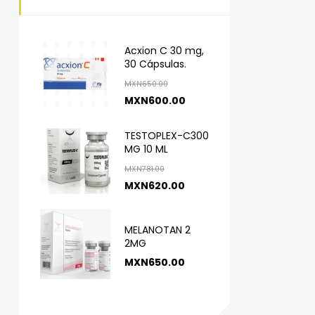
Acxion C 30 mg,
30 Cápsulas.
MXN
650.00
MXN
600.00
TESTOPLEX-C300
MG 10 ML
MXN
781.00
MXN
620.00
MELANOTAN 2
2MG
MXN
650.00