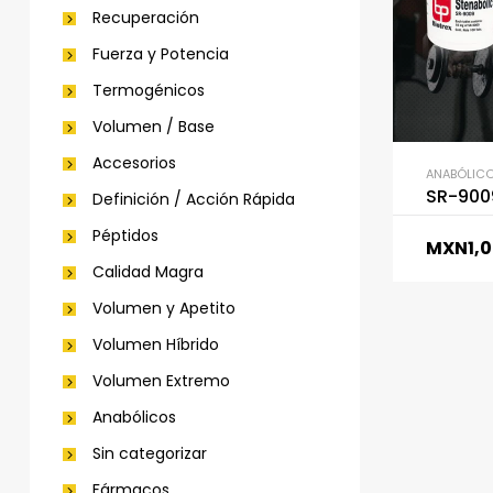
Recuperación
Fuerza y Potencia
Termogénicos
Volumen / Base
Accesorios
ANABÓLIC
SR-9009
Definición / Acción Rápida
Péptidos
MXN
1,
Calidad Magra
Volumen y Apetito
Volumen Híbrido
Volumen Extremo
Anabólicos
Sin categorizar
Fármacos