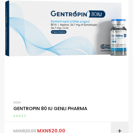
HGH
GENTROPIN 80 IU GENLI PHARMA
Valorado en
5.00
de 5
MXN
520.00
MXN
820.00