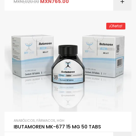
MXN
765.00
MXN
1,020.00
¡Oferta!
ANABÓLICOS
,
FÁRMACOS
,
HGH
IBUTAMOREN MK-677 15 MG 50 TABS