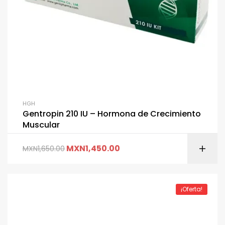
HGH
Gentropin 210 IU – Hormona de Crecimiento
Muscular
MXN
1,450.00
MXN
1,650.00
¡Oferta!