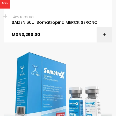
MXN
FÁRMACOS
,
HGH
SAIZEN 60UI Somatropina MERCK SERONO
MXN
3,250.00