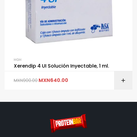
HGH
Xerendip 4 UI Solución Inyectable, 1 ml.
MXN
640.00
MXN
900.00