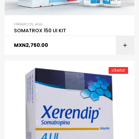
FÁRMACOS
,
HGH
SOMATROX 150 UI KIT
MXN
2,750.00
¡Oferta!