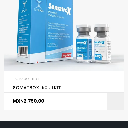
FÁRMACOS
,
HGH
SOMATROX 150 UI KIT
MXN
2,750.00