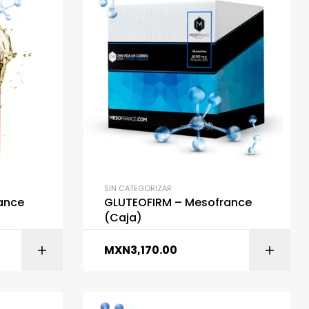
SIN CATEGORIZAR
ance
GLUTEOFIRM – Mesofrance
(Caja)
MXN
3,170.00
ITO
AÑADIR AL CARRITO