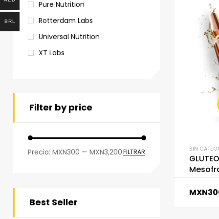
Pure Nutrition
Rotterdam Labs
BRL
Universal Nutrition
XT Labs
Filter by price
SIN CATEG
Precio:
MXN300
—
MXN3,200
FILTRAR
GLUTEO
Mesofr
MXN
30
Best Seller