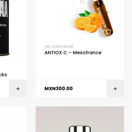
SIN CATEGORIZAR
ANTIOX C – Mesofrance
cks
MXN
300.00
ITO
AÑADIR AL CARRITO