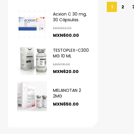
1
2
Acxion C 30 mg,
30 Cápsulas.
MXN
650.00
MXN
600.00
TESTOPLEX-C300
MG 10 ML
MXN
781.00
MXN
620.00
MELANOTAN 2
2MG
MXN
650.00