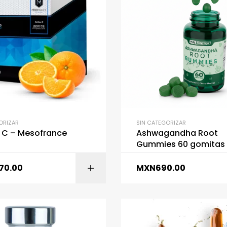
ORIZAR
SIN CATEGORIZAR
 C – Mesofrance
Ashwagandha Root
Gummies 60 gomitas 
Nutrition
170.00
MXN
690.00
AÑADIR AL CARR