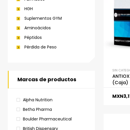
HGH
Suplementos GYM
Aminoácidos
Péptidos
Pérdida de Peso
SIN CATEG
ANTIOX
Marcas de productos
(Caja)
MXN
3,
Alpha Nutrition
Betha Pharma
Boulder Pharmaceutical
British Dispensary