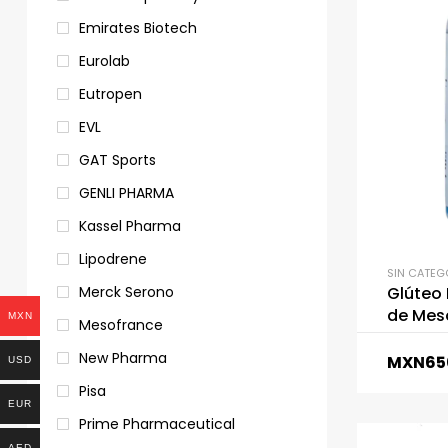
Emirates Biotech
Eurolab
Eutropen
EVL
GAT Sports
GENLI PHARMA
Kassel Pharma
Lipodrene
SIN CATEG
Merck Serono
Glúteo
de Mes
MXN
Mesofrance
New Pharma
MXN
65
USD
Pisa
EUR
Prime Pharmaceutical
AED