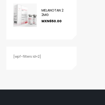
MELANOTAN 2
2MG
MXN
650.00
[wpf-filters id=2]