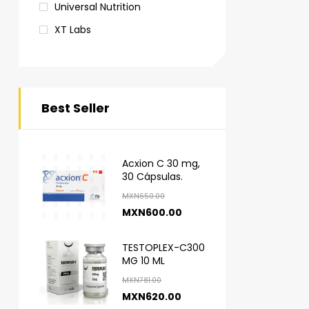
Universal Nutrition
XT Labs
Best Seller
Acxion C 30 mg,
30 Cápsulas.
MXN
650.00
MXN
600.00
TESTOPLEX-C300
MG 10 ML
MXN
781.00
MXN
620.00