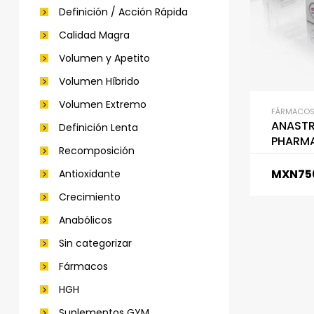
Definición / Acción Rápida
Calidad Magra
Volumen y Apetito
Volumen Híbrido
Volumen Extremo
FÁRMACO
ANASTR
Definición Lenta
PHARM
Recomposición
MXN
75
Antioxidante
Crecimiento
Anabólicos
Sin categorizar
Fármacos
HGH
Suplementos GYM