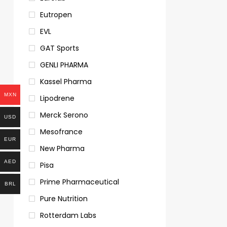
Eutropen
EVL
GAT Sports
GENLI PHARMA
Kassel Pharma
MXN
Lipodrene
Merck Serono
USD
Mesofrance
EUR
New Pharma
AED
Pisa
Prime Pharmaceutical
BRL
Pure Nutrition
Rotterdam Labs