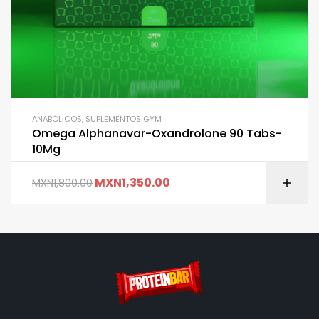
ANABÓLICOS
,
SUPLEMENTOS GYM
Omega Alphanavar-Oxandrolone 90 Tabs-
10Mg
MXN
1,350.00
MXN
1,800.00