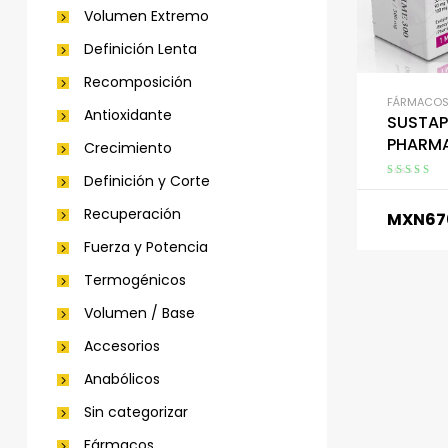
Volumen Extremo
Definición Lenta
Recomposición
FÁRMACO
Antioxidante
SUSTAP
PHARM
Crecimiento
Definición y Corte
Valorado en
5.00
de 5
Recuperación
MXN
67
Fuerza y Potencia
Termogénicos
Volumen / Base
Accesorios
Anabólicos
Sin categorizar
Fármacos