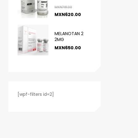
MXN
781.00
MXN
620.00
MELANOTAN 2
2MG
MXN
650.00
[wpf-filters id=2]