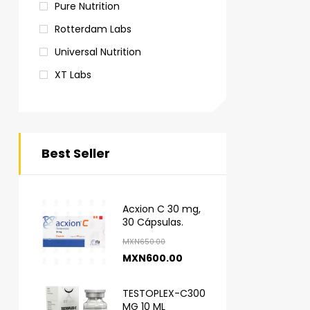
Pure Nutrition
Rotterdam Labs
Universal Nutrition
XT Labs
Best Seller
Acxion C 30 mg,
30 Cápsulas.
MXN
650.00
MXN
600.00
TESTOPLEX-C300
MG 10 ML