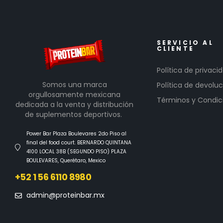
SERVICIO AL
CLIENTE
Política de privaci
Somos una marca
Política de devoluc
orgullosamente mexicana
Términos y Condic
dedicada a la venta y distribución
de suplementos deportivos.
Power Bar Plaza Boulevares 2do Piso al
final del food court. BERNARDO QUINTANA
4100 LOCAL 38B (SEGUNDO PISO) PLAZA
BOULEVARES, Querétaro, Mexico
+52 1 56 6110 8980
admin@proteinbar.mx