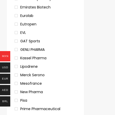
Emirates Biotech
Eurolab
Eutropen
EVL
GAT Sports
GENLI PHARMA
MXN
Kassel Pharma
Lipodrene
USD
Merck Serono
EUR
Mesofrance
AED
New Pharma
Pisa
BRL
Prime Pharmaceutical