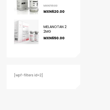
MXN
781.00
MXN
620.00
MELANOTAN 2
2MG
MXN
650.00
[wpf-filters id=2]