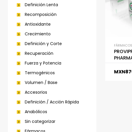
Definición Lenta
Recomposición
Antioxidante
Crecimiento
Definición y Corte
FÁRMACO
PROVIPR
Recuperación
PHARM
Fuerza y Potencia
MXN
87
Termogénicos
Volumen / Base
Accesorios
Definición / Acción Rápida
Anabólicos
Sin categorizar
Fármacos