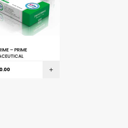
S
IME – PRIME
ACEUTICAL
0.00
AÑADIR AL CARR