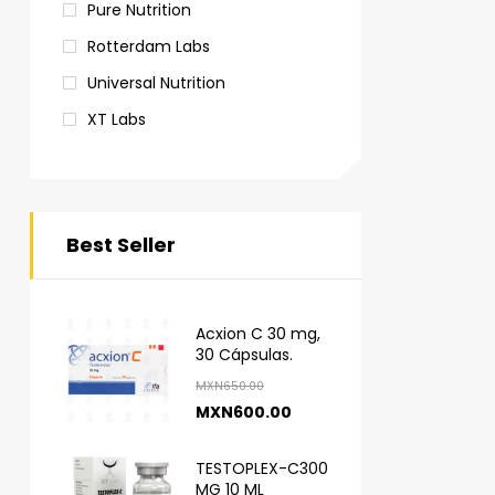
Pure Nutrition
Rotterdam Labs
Universal Nutrition
XT Labs
Best Seller
Acxion C 30 mg,
30 Cápsulas.
MXN
650.00
MXN
600.00
TESTOPLEX-C300
MG 10 ML