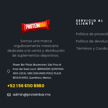
SERVICIO AL
CLIENTE
Política de privaci
Somos una marca
Política de devoluc
orgullosamente mexicana
Términos y Condic
dedicada a la venta y distribución
de suplementos deportivos.
Power Bar Plaza Boulevares 2do Piso al
final del food court. BERNARDO QUINTANA
4100 LOCAL 38B (SEGUNDO PISO) PLAZA
BOULEVARES, Querétaro, Mexico
+52 1 56 6110 8980
admin@proteinbar.mx