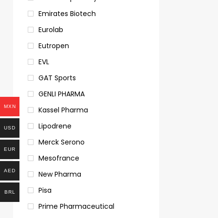
Emirates Biotech
Eurolab
Eutropen
EVL
GAT Sports
GENLI PHARMA
MXN
Kassel Pharma
Lipodrene
USD
Merck Serono
EUR
Mesofrance
AED
New Pharma
Pisa
BRL
Prime Pharmaceutical