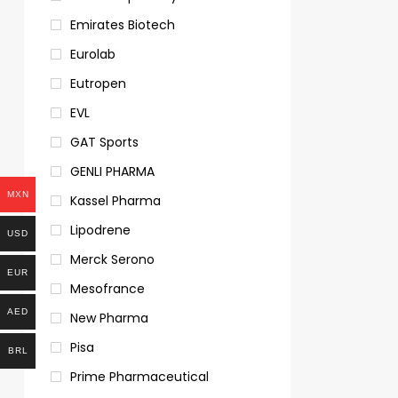
Emirates Biotech
Eurolab
Eutropen
EVL
GAT Sports
GENLI PHARMA
MXN
Kassel Pharma
Lipodrene
USD
Merck Serono
EUR
Mesofrance
AED
New Pharma
Pisa
BRL
Prime Pharmaceutical