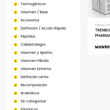
Termogénicos
Volumen / Base
Accesorios
FÁRMACO
Definición / Acción Rápida
TRENBOP
PHARM
Péptidos
Calidad Magra
MXN
90
Volumen y Apetito
Volumen Híbrido
Volumen Extremo
Definición Lenta
Recomposición
Anabólicos
Sin categorizar
Fármacos