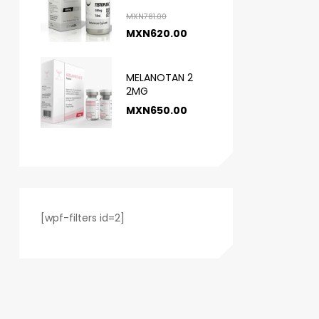
MXN
781.00
MXN
620.00
MELANOTAN 2
2MG
MXN
650.00
[wpf-filters id=2]