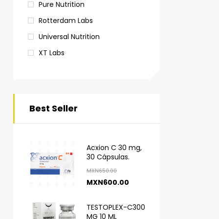
Pure Nutrition
Rotterdam Labs
Universal Nutrition
XT Labs
Best Seller
Acxion C 30 mg,
30 Cápsulas.
MXN
650.00
MXN
600.00
TESTOPLEX-C300
MG 10 ML