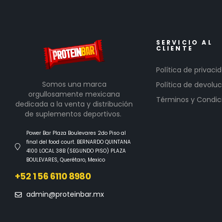
SERVICIO AL
CLIENTE
Política de privaci
Somos una marca
Política de devoluc
orgullosamente mexicana
Términos y Condic
dedicada a la venta y distribución
de suplementos deportivos.
Power Bar Plaza Boulevares 2do Piso al
final del food court. BERNARDO QUINTANA
4100 LOCAL 38B (SEGUNDO PISO) PLAZA
BOULEVARES, Querétaro, Mexico
+52 1 56 6110 8980
admin@proteinbar.mx