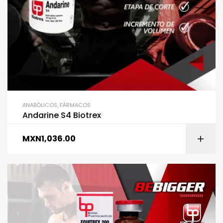
ANABÓLICOS
,
FÁRMACOS
Andarine S4 Biotrex
MXN
1,036.00