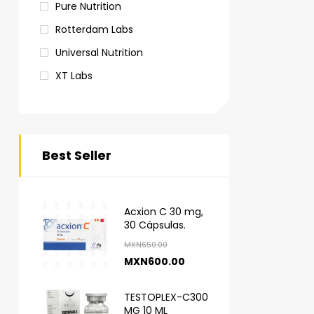
Pure Nutrition
Rotterdam Labs
Universal Nutrition
XT Labs
Best Seller
Acxion C 30 mg,
30 Cápsulas.
MXN
650.00
MXN
600.00
TESTOPLEX-C300
MG 10 ML