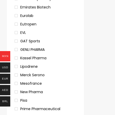
Emirates Biotech
Eurolab
Eutropen
EVL
GAT Sports
GENLI PHARMA
MXN
Kassel Pharma
Lipodrene
USD
Merck Serono
EUR
Mesofrance
AED
New Pharma
Pisa
BRL
Prime Pharmaceutical