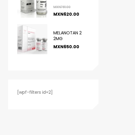
MXN
781.00
MXN
620.00
MELANOTAN 2
2MG
MXN
650.00
[wpf-filters id=2]