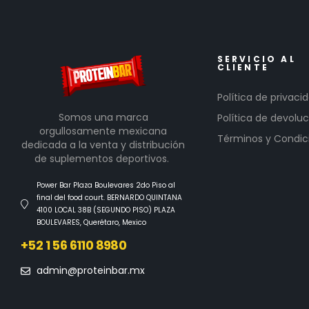
SERVICIO AL
CLIENTE
Política de privaci
Somos una marca
Política de devoluc
orgullosamente mexicana
Términos y Condic
dedicada a la venta y distribución
de suplementos deportivos.
Power Bar Plaza Boulevares 2do Piso al
final del food court. BERNARDO QUINTANA
4100 LOCAL 38B (SEGUNDO PISO) PLAZA
BOULEVARES, Querétaro, Mexico
+52 1 56 6110 8980
admin@proteinbar.mx