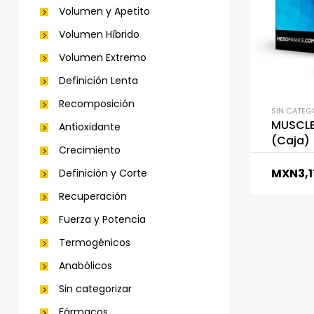
Volumen y Apetito
Volumen Híbrido
Volumen Extremo
Definición Lenta
Recomposición
SIN CATEG
MUSCLE
Antioxidante
(Caja)
Crecimiento
MXN
3,
Definición y Corte
Recuperación
Fuerza y Potencia
Termogénicos
Anabólicos
Sin categorizar
Fármacos