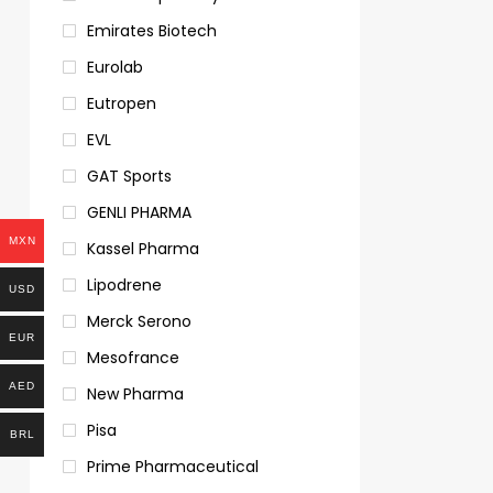
Emirates Biotech
Eurolab
Eutropen
EVL
GAT Sports
GENLI PHARMA
MXN
Kassel Pharma
Lipodrene
USD
Merck Serono
EUR
Mesofrance
AED
New Pharma
Pisa
BRL
Prime Pharmaceutical