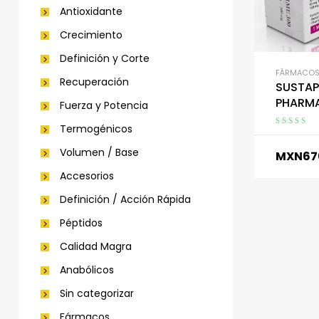
Antioxidante
Crecimiento
Definición y Corte
FÁRMACO
Recuperación
SUSTAP
PHARM
Fuerza y Potencia
Termogénicos
Valorado en
5.00
de 5
Volumen / Base
MXN
67
Accesorios
Definición / Acción Rápida
Péptidos
Calidad Magra
Anabólicos
Sin categorizar
Fármacos