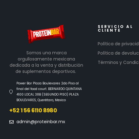
SERVICIO AL
CLIENTE
Política de privaci
Somos una marca
Política de devoluc
orgullosamente mexicana
Términos y Condic
dedicada a la venta y distribución
de suplementos deportivos.
Power Bar Plaza Boulevares 2do Piso al
final del food court. BERNARDO QUINTANA
4100 LOCAL 38B (SEGUNDO PISO) PLAZA
BOULEVARES, Querétaro, Mexico
+52 1 56 6110 8980
admin@proteinbar.mx