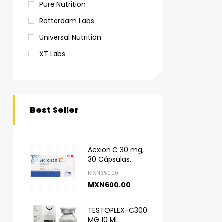
Pure Nutrition
Rotterdam Labs
Universal Nutrition
XT Labs
Best Seller
Acxion C 30 mg,
30 Cápsulas.
MXN
650.00
MXN
600.00
TESTOPLEX-C300
MG 10 ML