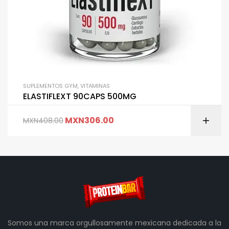
SUPLEMENTOS GYM
,
VITAMINAS
ELASTIFLEXT 90CAPS 500MG
MXN
306.00
MXN
408.00
Somos una marca orgullosamente mexicana dedicada a la