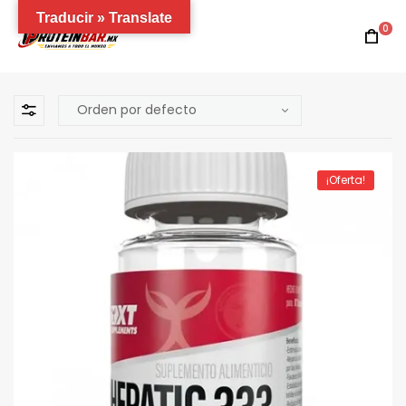
Traducir » Translate
0
¡Oferta!