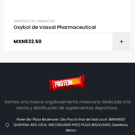
ANABÓLICOS
,
FÁRMACOS
Oxybol de Vassal Pharmaceutical
MXN
532.50
Somos una marca orgullosamente mexicana dedicada a la
venta y distribución de suplementos deportivos.
Power Bar Plaza Boulevares 2do Piso al final del food court. BERNARDO
QUINTANA 4100 LOCAL 38B (SEGUNDO PISO) PLAZA BOULEVARES, Querétaro,
Mexico