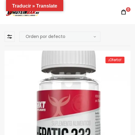
Traducir » Translate
0
¡Oferta!