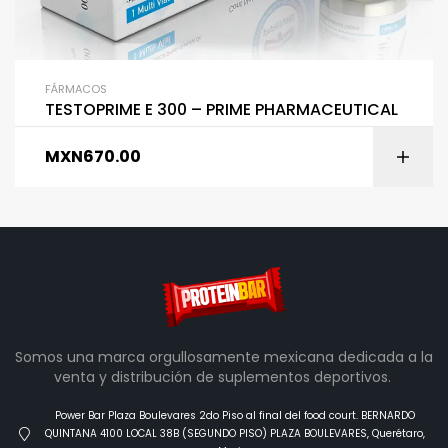
FÁRMACOS
TESTOPRIME E 300 – PRIME PHARMACEUTICAL
MXN
670.00
Somos una marca orgullosamente mexicana dedicada a la
venta y distribución de suplementos deportivos.
Power Bar Plaza Boulevares 2do Piso al final del food court. BERNARDO
QUINTANA 4100 LOCAL 38B (SEGUNDO PISO) PLAZA BOULEVARES, Querétaro,