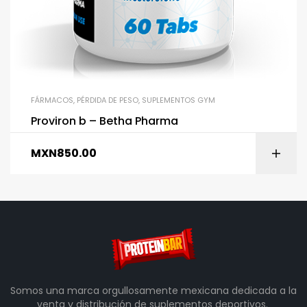
FÁRMACOS
,
PÉRDIDA DE PESO
,
SUPLEMENTOS GYM
Proviron b – Betha Pharma
MXN
850.00
Somos una marca orgullosamente mexicana dedicada a la
venta y distribución de suplementos deportivos.