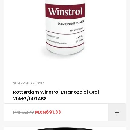
SUPLEMENTOS GYM
Rotterdam Winstrol Estanozolol Oral
25MG/50TABS
MXN
691.33
MXN
921.78