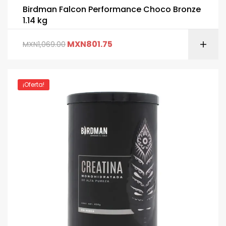
Birdman Falcon Performance Choco Bronze
1.14 kg
MXN
801.75
MXN
1,069.00
¡Oferta!