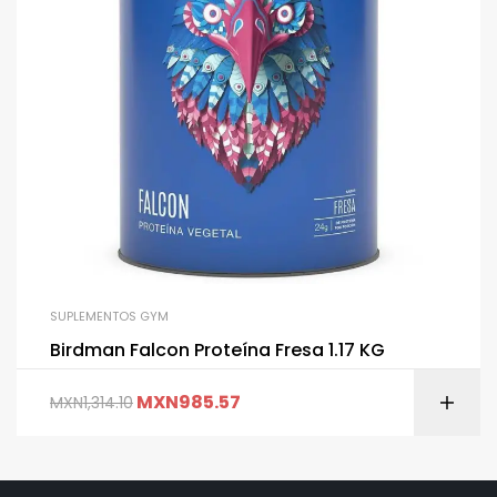
SUPLEMENTOS GYM
Birdman Falcon Proteína Fresa 1.17 KG
MXN
985.57
MXN
1,314.10