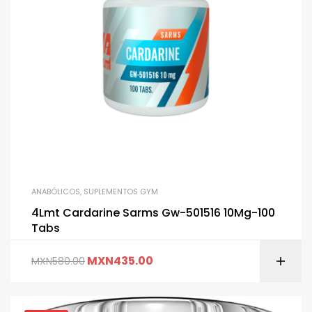
ANABÓLICOS
,
SUPLEMENTOS GYM
4Lmt Cardarine Sarms Gw-501516 10Mg-100
Tabs
MXN
435.00
MXN
580.00