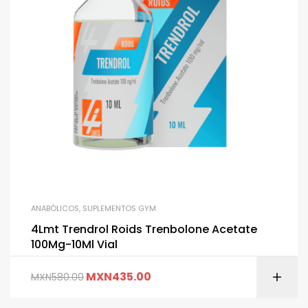
ANABÓLICOS
,
SUPLEMENTOS GYM
4Lmt Trendrol Roids Trenbolone Acetate
100Mg-10Ml Vial
MXN
435.00
MXN
580.00