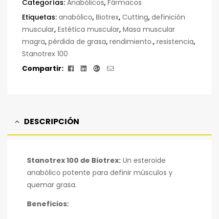
Categorías:
Anabólicos
,
Fármacos
Etiquetas:
anabólico
,
Biotrex
,
Cutting
,
definición
muscular
,
Estética muscular
,
Masa muscular
magra
,
pérdida de grasa
,
rendimiento.
,
resistencia
,
Stanotrex 100
Facebook
Linkedin
Google+
Correo
Compartir:
electrónico
DESCRIPCIÓN
Stanotrex 100 de Biotrex:
Un esteroide
anabólico potente para definir músculos y
quemar grasa.
Beneficios: