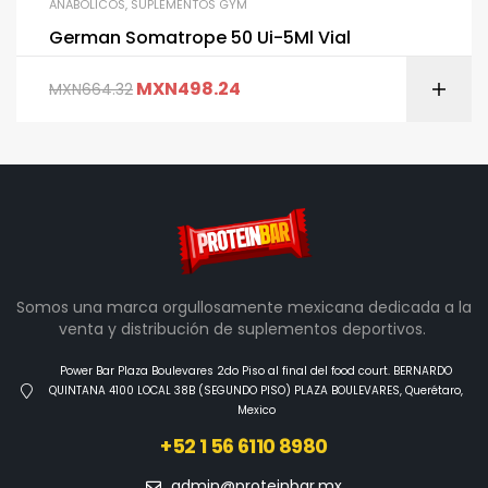
ANABÓLICOS
,
SUPLEMENTOS GYM
German Somatrope 50 Ui-5Ml Vial
MXN
498.24
MXN
664.32
Somos una marca orgullosamente mexicana dedicada a la
venta y distribución de suplementos deportivos.
Power Bar Plaza Boulevares 2do Piso al final del food court. BERNARDO
QUINTANA 4100 LOCAL 38B (SEGUNDO PISO) PLAZA BOULEVARES, Querétaro,
Mexico
+52 1 56 6110 8980
admin@proteinbar.mx