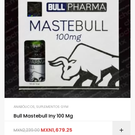
ANABÓLICOS
,
SUPLEMENTOS GYM
Bull Mastebull Iny 100 Mg
MXN
1,679.25
MXN
2,239.00