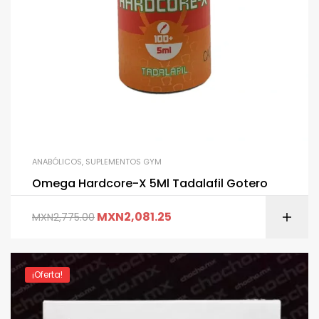
ANABÓLICOS
,
SUPLEMENTOS GYM
Omega Hardcore-X 5Ml Tadalafil Gotero
MXN
2,081.25
MXN
2,775.00
¡Oferta!