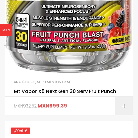
MXN
ANABÓLICOS
,
SUPLEMENTOS GYM
Mt Vapor X5 Next Gen 30 Serv Fruit Punch
MXN
699.39
MXN
932.52
¡Oferta!