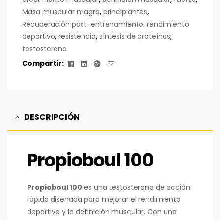
Masa muscular magra
,
principiantes
,
Recuperación post-entrenamiento
,
rendimiento
deportivo
,
resistencia
,
síntesis de proteínas
,
testosterona
Facebook
Linkedin
Google+
Correo
Compartir:
electrónico
DESCRIPCIÓN
Propioboul 100
Propioboul 100
es una testosterona de acción
rápida diseñada para mejorar el rendimiento
deportivo y la definición muscular. Con una