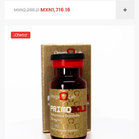
MXN
1,716.16
MXN
2,288.21
¡Oferta!