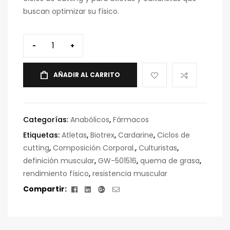
buscan optimizar su físico.
-
+
AÑADIR AL CARRITO
Categorías:
Anabólicos
,
Fármacos
Etiquetas:
Atletas
,
Biotrex
,
Cardarine
,
Ciclos de
cutting
,
Composición Corporal.
,
Culturistas
,
definición muscular
,
GW-501516
,
quema de grasa
,
rendimiento físico
,
resistencia muscular
Facebook
Linkedin
Google+
Correo
Compartir:
electrónico