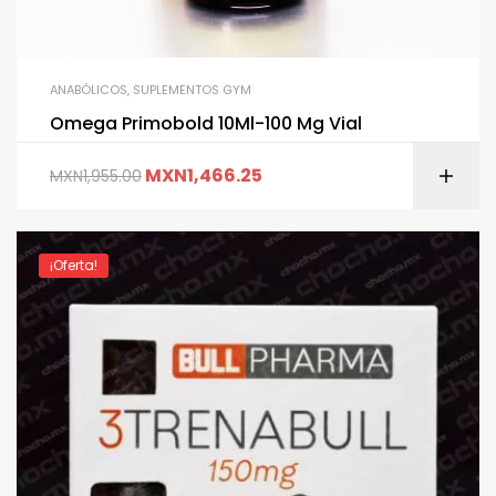
ANABÓLICOS
,
SUPLEMENTOS GYM
Omega Primobold 10Ml-100 Mg Vial
MXN
1,466.25
MXN
1,955.00
¡Oferta!