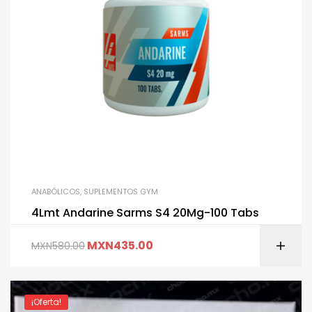
ANABÓLICOS
,
SUPLEMENTOS GYM
4Lmt Andarine Sarms S4 20Mg-100 Tabs
MXN
435.00
MXN
580.00
¡Oferta!