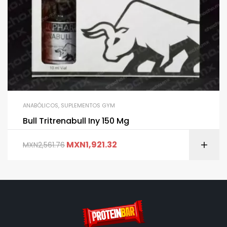
ANABÓLICOS
,
SUPLEMENTOS GYM
Bull Tritrenabull Iny 150 Mg
MXN
1,921.32
MXN
2,561.76