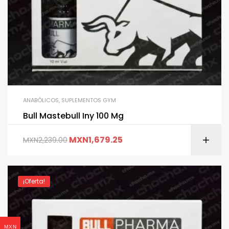
ANABÓLICOS
,
SUPLEMENTOS GYM
Bull Mastebull Iny 100 Mg
MXN
1,679.25
MXN
2,239.00
¡Oferta!
MXN