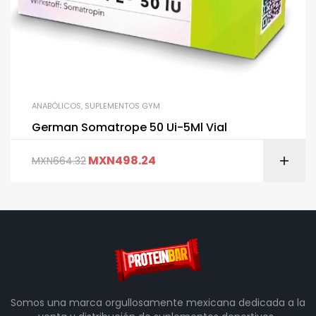
ANABÓLICOS
,
SUPLEMENTOS GYM
German Somatrope 50 Ui-5Ml Vial
MXN
498.24
MXN
664.32
Somos una marca orgullosamente mexicana dedicada a la