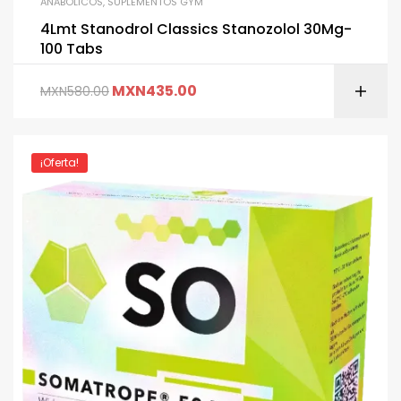
ANABÓLICOS
,
SUPLEMENTOS GYM
4Lmt Stanodrol Classics Stanozolol 30Mg-
100 Tabs
MXN
435.00
MXN
580.00
¡Oferta!