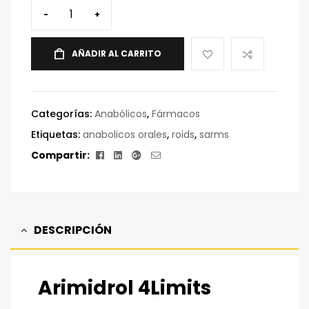
-
+
AÑADIR AL CARRITO
Categorías:
Anabólicos
,
Fármacos
Etiquetas:
anabolicos orales
,
roids
,
sarms
Facebook
Linkedin
Google+
Correo
Compartir:
electrónico
DESCRIPCIÓN
Arimidrol 4Limits