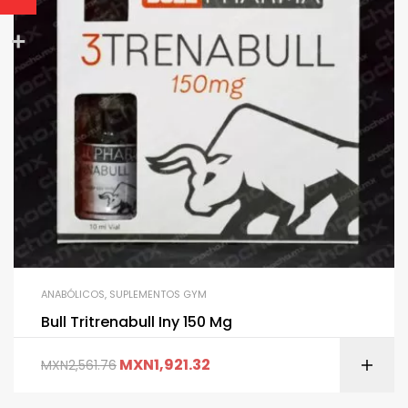
ANABÓLICOS
,
SUPLEMENTOS GYM
Bull Tritrenabull Iny 150 Mg
MXN
1,921.32
MXN
2,561.76