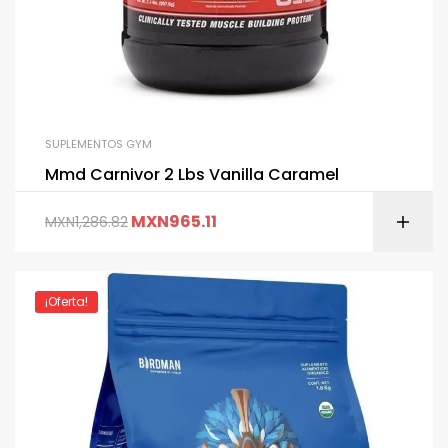
SUPLEMENTOS GYM
Mmd Carnivor 2 Lbs Vanilla Caramel
MXN
965.11
MXN
1,286.82
¡Oferta!