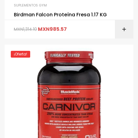
SUPLEMENTOS GYM
Birdman Falcon Proteína Fresa 1.17 KG
MXN
985.57
MXN
1,314.10
¡Oferta!