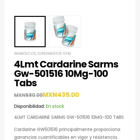
ANABÓLICOS
,
SUPLEMENTOS GYM
4Lmt Cardarine Sarms
Gw-501516 10Mg-100
Tabs
MXN
435.00
MXN
580.00
Disponibilidad:
En stock
4LMT CARDARINE SARMS GW-501516 10MG-100 TABS
Cardarine GW501516 principalmente proporciona
ganancias cuantificables en vigor y resistencia.