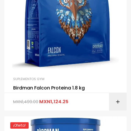
SUPLEMENTOS GYM
Birdman Falcon Proteina 1.8 kg
MXN
1,124.25
MXN
1,499.00
¡Oferta!