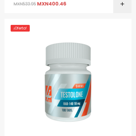
MXN
400.46
MXN
533.95
¡Oferta!