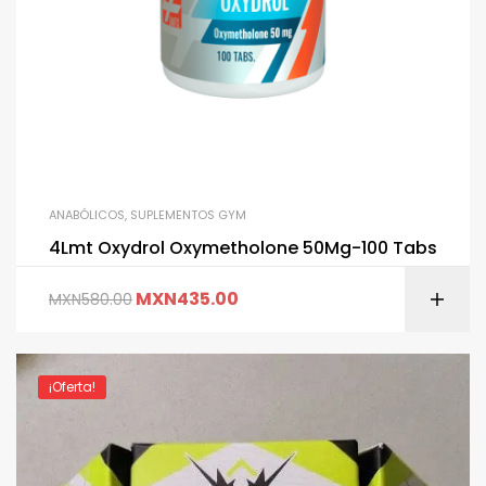
ANABÓLICOS
,
SUPLEMENTOS GYM
4Lmt Oxydrol Oxymetholone 50Mg-100 Tabs
MXN
435.00
MXN
580.00
¡Oferta!