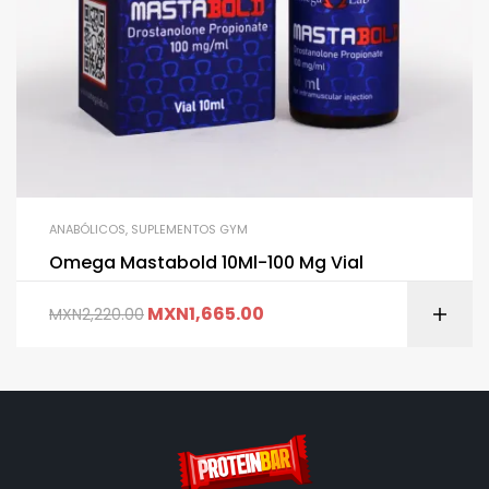
ANABÓLICOS
,
SUPLEMENTOS GYM
Omega Mastabold 10Ml-100 Mg Vial
MXN
1,665.00
MXN
2,220.00