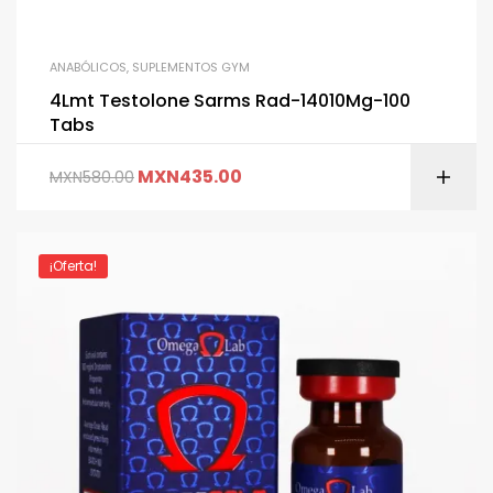
ANABÓLICOS
,
SUPLEMENTOS GYM
4Lmt Testolone Sarms Rad-14010Mg-100
Tabs
MXN
435.00
MXN
580.00
¡Oferta!