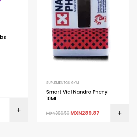
Lbs
SUPLEMENTOS GYM
Smart Vial Nandro Phenyl
10Ml
ITO
AÑADIR AL CARRITO
MXN
289.87
MXN
386.50