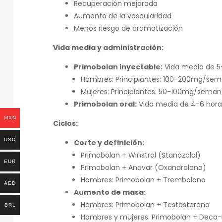
Recuperación mejorada
Aumento de la vascularidad
Menos riesgo de aromatización
Vida media y administración:
Primobolan inyectable:
Vida media de 5-
Hombres: Principiantes: 100-200mg/s
Mujeres: Principiantes: 50-100mg/sem
Primobolan oral:
Vida media de 4-6 hora
MXN
Ciclos:
USD
Corte y definición:
Primobolan + Winstrol (Stanozolol)
EUR
Primobolan + Anavar (Oxandrolona)
Hombres:
Primobolan + Trembolona
AED
Aumento de masa:
Hombres:
Primobolan + Testosterona
BRL
Hombres y mujeres: Primobolan + Deca-