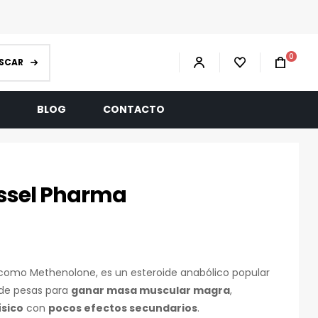
0
SCAR
R
BLOG
CONTACTO
ssel Pharma
como Methenolone, es un esteroide anabólico popular
 de pesas para
ganar masa muscular magra
,
ísico
con
pocos efectos secundarios
.