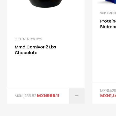
SUPLEMEN
Proteín
Birdman
SUPLEMENTOS GYM
Mmd Carnivor 2 Lbs
Chocolate
MXN
1,52
MXN
965.11
MXN
1,
MXN
1,286.82