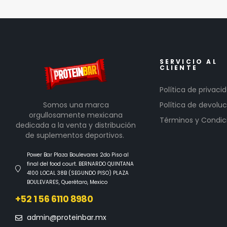
SERVICIO AL
CLIENTE
Política de privaci
Somos una marca
Política de devoluc
orgullosamente mexicana
Términos y Condic
dedicada a la venta y distribución
de suplementos deportivos.
Power Bar Plaza Boulevares 2do Piso al
final del food court. BERNARDO QUINTANA
4100 LOCAL 38B (SEGUNDO PISO) PLAZA
BOULEVARES, Querétaro, Mexico
+52 1 56 6110 8980
admin@proteinbar.mx