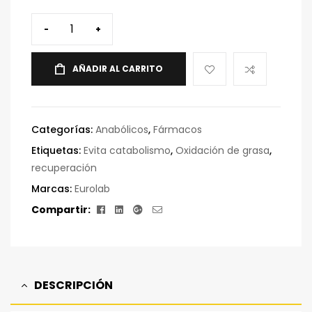
-
+
AÑADIR AL CARRITO
Categorías:
Anabólicos
,
Fármacos
Etiquetas:
Evita catabolismo
,
Oxidación de grasa
,
recuperación
Marcas:
Eurolab
Facebook
Linkedin
Google+
Correo
Compartir:
electrónico
DESCRIPCIÓN