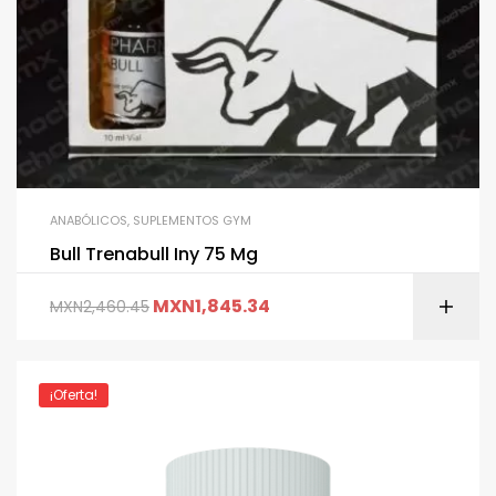
ANABÓLICOS
,
SUPLEMENTOS GYM
Bull Trenabull Iny 75 Mg
MXN
1,845.34
MXN
2,460.45
¡Oferta!