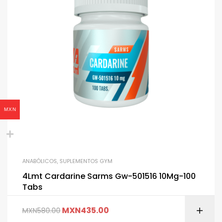
MXN
ANABÓLICOS
,
SUPLEMENTOS GYM
4Lmt Cardarine Sarms Gw-501516 10Mg-100
Tabs
MXN
435.00
MXN
580.00