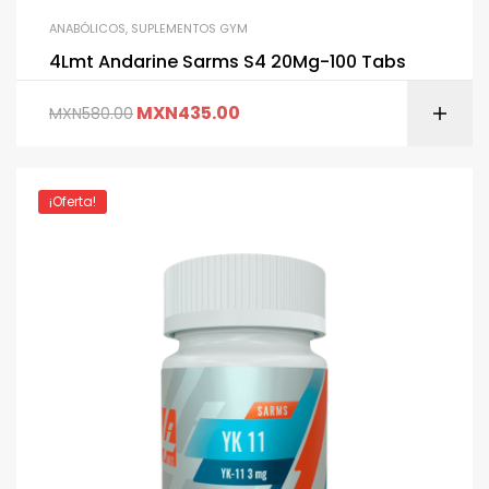
ANABÓLICOS
,
SUPLEMENTOS GYM
4Lmt Andarine Sarms S4 20Mg-100 Tabs
MXN
435.00
MXN
580.00
¡Oferta!