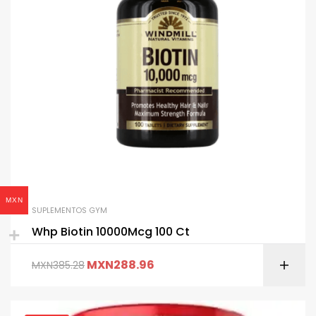
MXN
SUPLEMENTOS GYM
Whp Biotin 10000Mcg 100 Ct
MXN
288.96
MXN
385.28