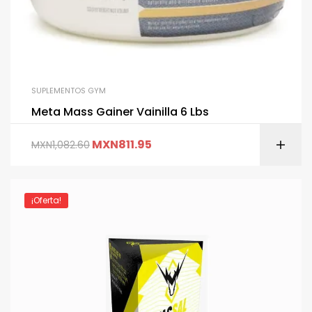
SUPLEMENTOS GYM
Meta Mass Gainer Vainilla 6 Lbs
MXN
811.95
MXN
1,082.60
¡Oferta!