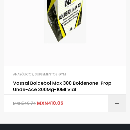
ANABÓLICOS
,
SUPLEMENTOS GYM
Vassal Boldebol Max 300 Boldenone-Propi-
Unde-Ace 300Mg-10Ml Vial
MXN
410.05
MXN
546.74