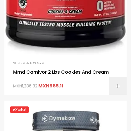
SUPLEMENTOS GYM
Mmd Carnivor 2 Lbs Cookies And Cream
MXN
965.11
MXN
1,286.82
¡Oferta!