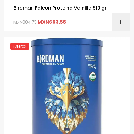
Birdman Falcon Proteina Vainilla 510 gr
MXN
663.56
MXN
884.75
¡Oferta!