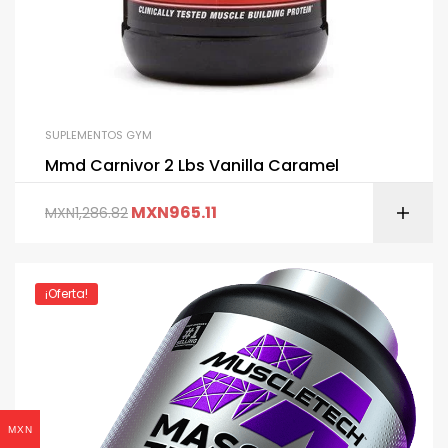
SUPLEMENTOS GYM
Mmd Carnivor 2 Lbs Vanilla Caramel
MXN
965.11
MXN
1,286.82
¡Oferta!
MXN