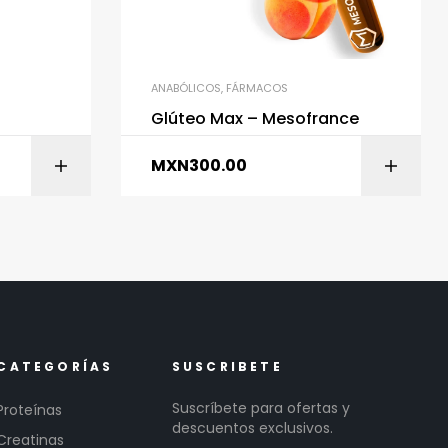
ANABÓLICOS
,
FÁRMACOS
Glúteo Max – Mesofrance
MXN
300.00
ITO
AÑADIR AL CARRITO
CATEGORÍAS
SUSCRIBETE
Suscríbete para ofertas y
Proteínas
descuentos exclusivos.
Creatinas