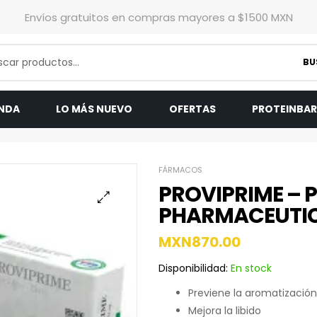
Envíos gratuitos en compras mayores a $1500 MXN
BU
ENDA
LO MÁS NUEVO
OFERTAS
PROTEINBA
FÁRMACOS
PROVIPRIME – 
PHARMACEUTI
MXN
870.00
Disponibilidad:
En stock
Previene la aromatización
Mejora la libido