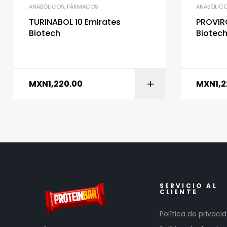
ANABÓLICOS
,
FÁRMACOS
ANABÓLIC
TURINABOL 10 Emirates
PROVIR
Biotech
Biotec
MXN
1,220.00
MXN
1,
SERVICIO AL
CLIENTE
Política de privaci