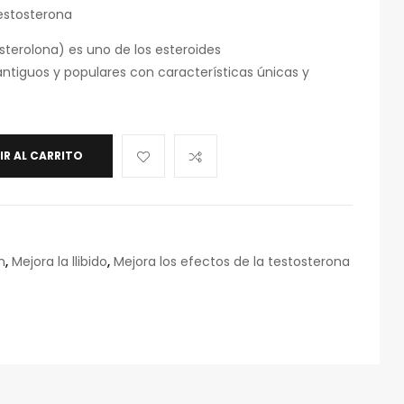
testosterona
sterolona) es uno de los esteroides
tiguos y populares con características únicas y
IR AL CARRITO
n
,
Mejora la llibido
,
Mejora los efectos de la testosterona
eo
rónico