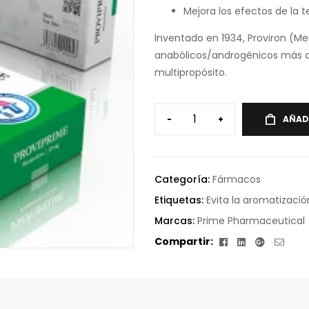
Mejora los efectos de la 
Inventado en 1934, Proviron (Me
anabólicos/androgénicos más an
multipropósito.
-
+
AÑAD
Categoría:
Fármacos
Etiquetas:
Evita la aromatizació
Marcas:
Prime Pharmaceutical
Facebook
Linkedin
Google+
Corr
Compartir:
elect