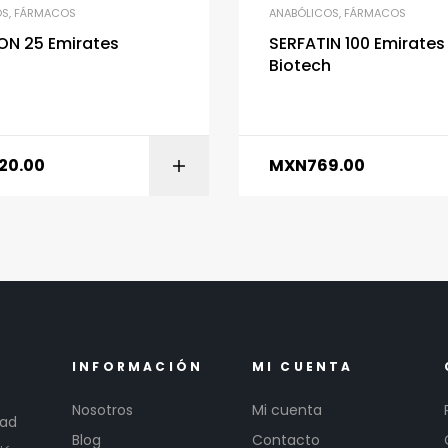
OS
,
FÁRMACOS
ANABÓLICOS
,
FÁRMACOS
ON 25 Emirates
SERFATIN 100 Emirates
h
Biotech
220.00
MXN
769.00
AÑADIR AL CARRITO
AÑADIR AL CARR
INFORMACIÓN
MI CUENTA
Nosotros
Mi cuenta
dad
Blog
Contacto