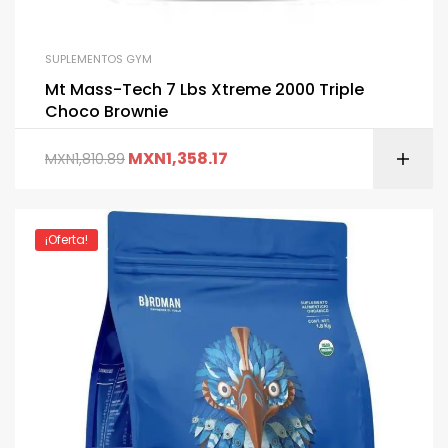
SUPLEMENTOS GYM
Mt Mass-Tech 7 Lbs Xtreme 2000 Triple
Choco Brownie
MXN
1,358.17
MXN
1,810.89
¡Oferta!