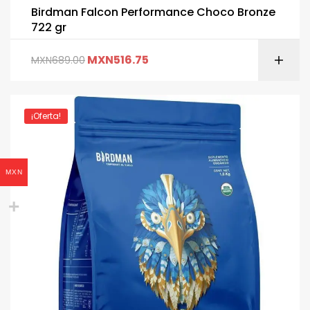
Birdman Falcon Performance Choco Bronze
722 gr
MXN
516.75
MXN
689.00
¡Oferta!
MXN