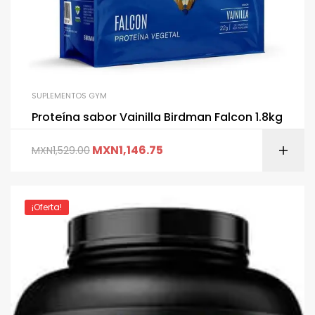
SUPLEMENTOS GYM
Proteína sabor Vainilla Birdman Falcon 1.8kg
MXN
1,146.75
MXN
1,529.00
¡Oferta!