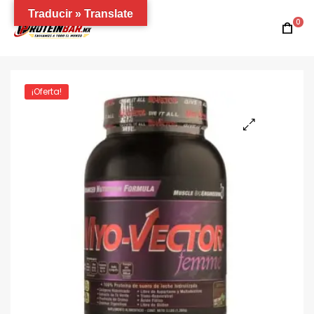
Traducir » Translate
0
¡Oferta!