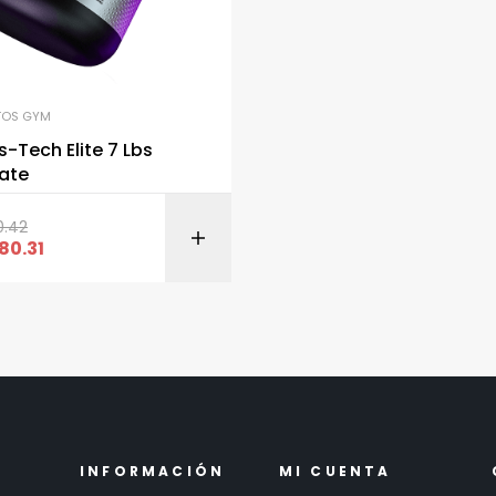
TOS GYM
-Tech Elite 7 Lbs
ate
0.42
AÑADIR AL CARRITO
AÑADIR AL CARR
380.31
INFORMACIÓN
MI CUENTA