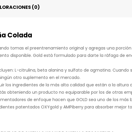
LORACIONES (0)
iña Colada
ndo tomas el preentrenamiento original y agregas una porción
to disponible. Gold está formulado para darte la ráfaga de en
luyen: L-citrulina, beta alanina y sulfato de agmatina. Cuando 
ingún otro suplemento en el mercado.
uir los ingredientes de la más alta calidad que están a la altu
tás obteniendo un producto no equiparable por los de otras em
umentadores de enfoque hacen que GOLD sea uno de los más b
ientes patentados OXYgold y AMPiberry para absorber mejor to