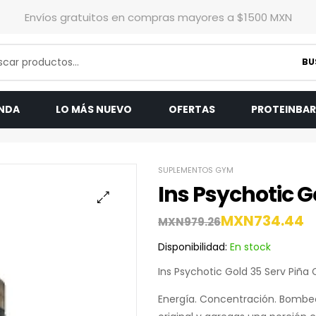
Envíos gratuitos en compras mayores a $1500 MXN
BU
ENDA
LO MÁS NUEVO
OFERTAS
PROTEINBA
SUPLEMENTOS GYM
Ins Psychotic G
MXN
734.44
MXN
979.26
Disponibilidad:
En stock
Ins Psychotic Gold 35 Serv Piña
Energía. Concentración. Bomb