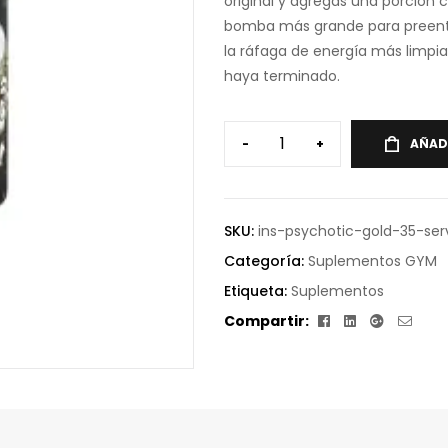
original y agregas una porción 
bomba más grande para preentr
la ráfaga de energía más limpi
haya terminado.
-
+
AÑAD
SKU:
ins-psychotic-gold-35-se
Categoría:
Suplementos GYM
Etiqueta:
Suplementos
Facebook
Linkedin
Google+
Corr
Compartir:
elect