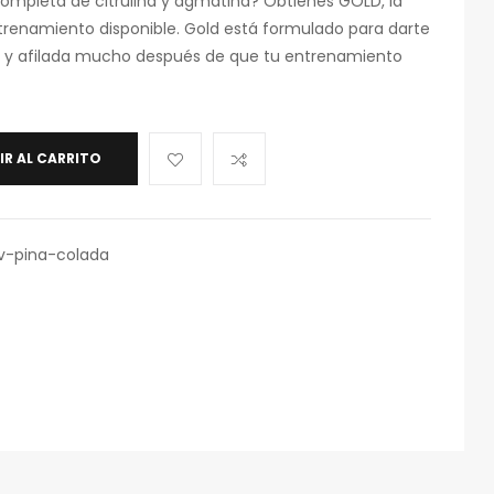
completa de citrulina y agmatina? Obtienes GOLD, la
enamiento disponible. Gold está formulado para darte
a y afilada mucho después de que tu entrenamiento
IR AL CARRITO
rv-pina-colada
eo
rónico