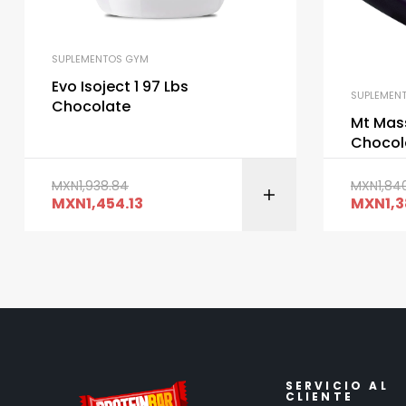
SUPLEMENTOS GYM
Evo Isoject 1 97 Lbs
SUPLEMEN
Chocolate
Mt Mass
Chocol
MXN
1,938.84
MXN
1,84
MXN
1,454.13
MXN
1,
SERVICIO AL
CLIENTE