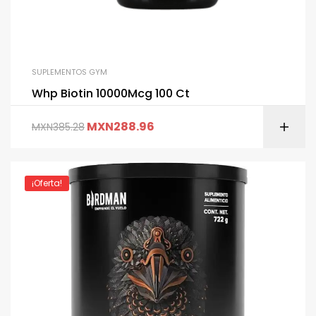
SUPLEMENTOS GYM
Whp Biotin 10000Mcg 100 Ct
MXN
288.96
MXN
385.28
¡Oferta!