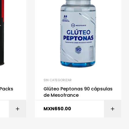
SIN CATEGORIZAR
 Packs
Glúteo Peptonas 90 cápsulas
de Mesofrance
MXN
650.00
ITO
AÑADIR AL CARRITO