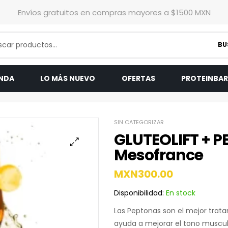
Envíos gratuitos en compras mayores a $1500 MXN
BU
ENDA
LO MÁS NUEVO
OFERTAS
PROTEINBA
SIN CATEGORIZAR
GLUTEOLIFT + 
Mesofrance
MXN
300.00
Disponibilidad:
En stock
Las Peptonas son el mejor trat
ayuda a mejorar el tono muscul