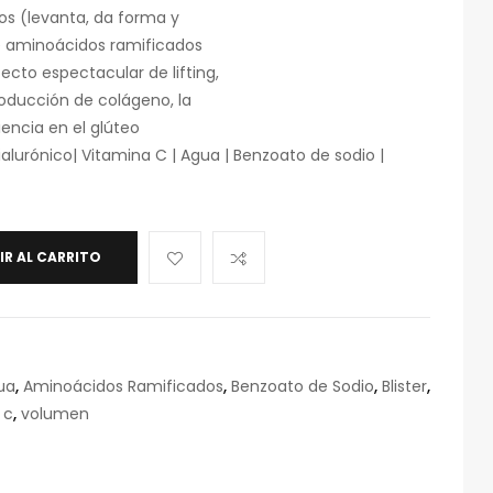
os (levanta, da forma y
e aminoácidos ramificados
ecto espectacular de lifting,
oducción de colágeno, la
encia en el glúteo
alurónico| Vitamina C | Agua | Benzoato de sodio |
IR AL CARRITO
ua
,
Aminoácidos Ramificados
,
Benzoato de Sodio
,
Blister
,
 c
,
volumen
eo