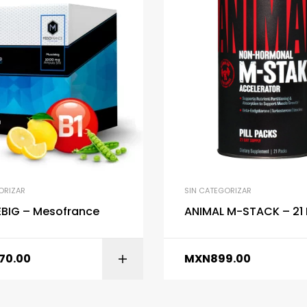
ORIZAR
SIN CATEGORIZAR
BIG – Mesofrance
ANIMAL M-STACK – 21
170.00
MXN
899.00
AÑADIR AL CARRITO
AÑADIR AL CARR