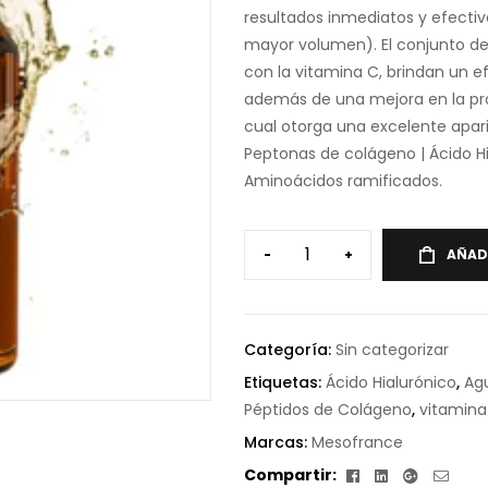
resultados inmediatos y efectiv
mayor volumen). El conjunto d
con la vitamina C, brindan un ef
además de una mejora en la pr
cual otorga una excelente apari
Peptonas de colágeno | Ácido Hi
Aminoácidos ramificados.
-
+
AÑAD
Categoría:
Sin categorizar
Etiquetas:
Ácido Hialurónico
,
Ag
Péptidos de Colágeno
,
vitamina
Marcas:
Mesofrance
Facebook
Linkedin
Google+
Corr
Compartir: