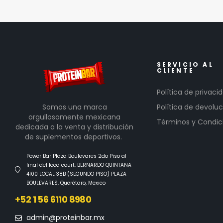
SERVICIO AL
CLIENTE
Política de privaci
Somos una marca
Política de devoluc
orgullosamente mexicana
Términos y Condic
dedicada a la venta y distribución
de suplementos deportivos.
Power Bar Plaza Boulevares 2do Piso al
final del food court. BERNARDO QUINTANA
4100 LOCAL 38B (SEGUNDO PISO) PLAZA
BOULEVARES, Querétaro, Mexico
+52 1 56 6110 8980
admin@proteinbar.mx