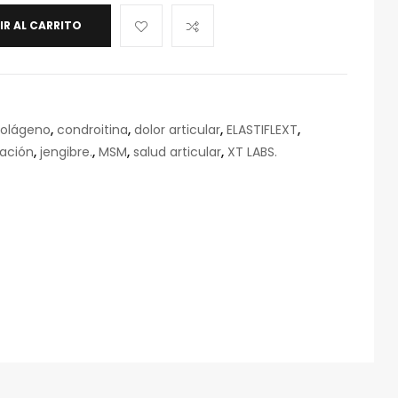
IR AL CARRITO
olágeno
,
condroitina
,
dolor articular
,
ELASTIFLEXT
,
ación
,
jengibre.
,
MSM
,
salud articular
,
XT LABS.
eo
rónico