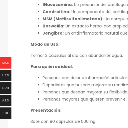
Glucosamina:
Un precursor del cartílago q
Condroitina:
Un componente del cartílago 
MSM (Metilsulfonilmetano):
Un compuest
Boswellia:
Un extracto herbal con propied
Jengibre:
Un antiinflamatorio natural que r
Modo de Uso:
Tomar 3 cápsulas al día con abundante agua.
MXN
Para quién es ideal:
USD
Personas con dolor e inflamación articular.
Deportistas que buscan mejorar su rendimi
EUR
Personas que desean mejorar su flexibilid
Personas mayores que quieren prevenir el 
AED
Presentación:
BRL
Bote con 90 cápsulas de 500mg.