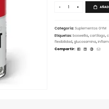
-
+
AÑAD
Categoría:
Suplementos GYM
Etiquetas:
boswellia
,
cartílago
,
c
flexibilidad
,
glucosamina
,
inflam
Facebook
Linkedin
Google+
Corr
Compartir:
elect