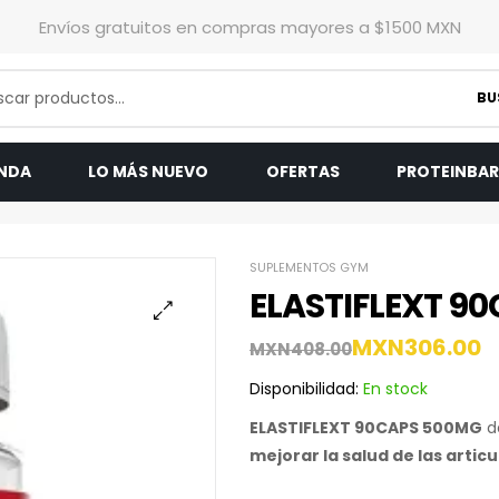
Envíos gratuitos en compras mayores a $1500 MXN
BU
ENDA
LO MÁS NUEVO
OFERTAS
PROTEINBA
SUPLEMENTOS GYM
ELASTIFLEXT 9
MXN
306.00
MXN
408.00
Disponibilidad:
En stock
ELASTIFLEXT 90CAPS 500MG
d
mejorar la salud de las articu