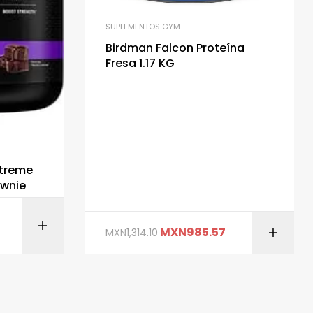
SUPLEMENTOS GYM
Birdman Falcon Proteína
Fresa 1.17 KG
Xtreme
ownie
AÑADIR AL CARRITO
MXN
985.57
MXN
1,314.10
ITO