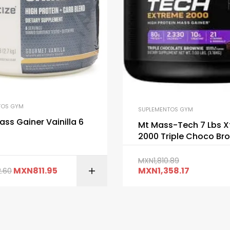
TOS GYM
SUPLEMENTOS GYM
ss Gainer Vainilla 6
Mt Mass-Tech 7 Lbs 
2000 Triple Choco Br
MXN
1,810.89
AÑADIR AL CARRITO
MXN
811.95
MXN
1,358.17
2.60
AÑADIR AL CARR