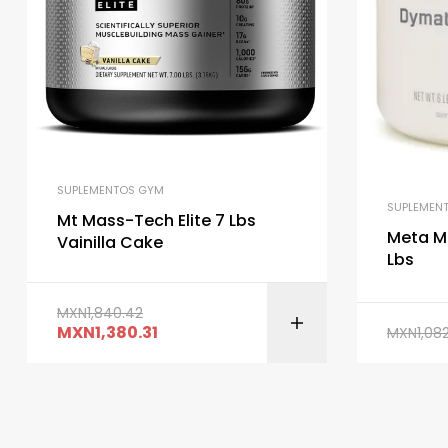
SUPLEMENTOS GYM
SUPLEMEN
Mt Mass-Tech Elite 7 Lbs
Meta Ma
Vainilla Cake
Lbs
MXN
1,840.42
MXN
1,380.31
MXN
1,08