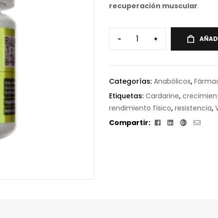
recuperación muscular
.
-
+
AÑAD
Categorías:
Anabólicos
,
Fárma
Etiquetas:
Cardarine
,
crecimien
rendimiento físico
,
resistencia
,
Facebook
Linkedin
Google+
Corr
Compartir:
elect