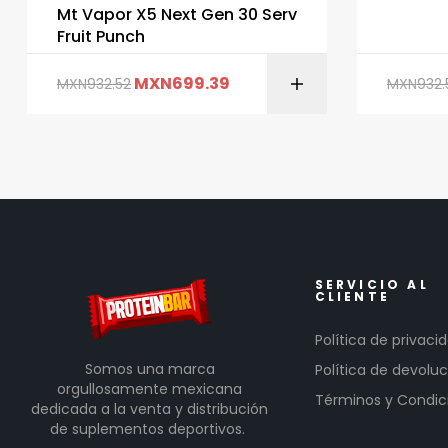
Mt Vapor X5 Next Gen 30 Serv
Fruit Punch
MXN
699.39
MXN
932.52
MXN
932.
SERVICIO AL
CLIENTE
Política de privaci
Somos una marca
Política de devoluc
orgullosamente mexicana
Términos y Condic
dedicada a la venta y distribución
de suplementos deportivos.