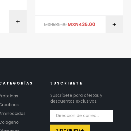
AÑADIR AL CARRITO
MXN
435.00
MXN
580.00
ITO
CATEGORÍAS
SUSCRIBETE
Suscríbete para ofertas y
Proteínas
descuentos exclusivos.
Creatinas
Aminoácidos
Colágeno
SUSCRIBIRSE
Fármacos