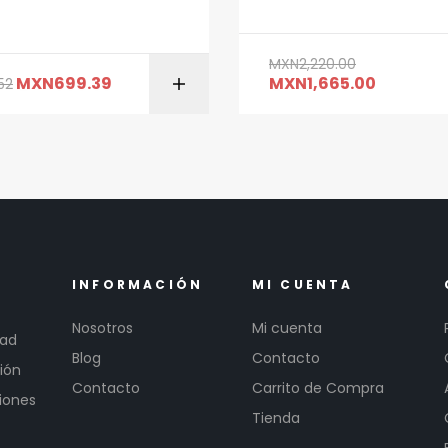
MXN
2,220.00
MXN
699.39
MXN
1,665.00
52
AÑADIR AL CARRITO
AÑADIR AL CARR
INFORMACIÓN
MI CUENTA
Nosotros
Mi cuenta
dad
Blog
Contacto
ión
Contacto
Carrito de Compra
iones
Tienda