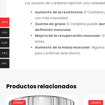
Los usuarios de Cardarine reportan una variedad 
Aumento de la resistencia:
El Cardarine
con más intensidad.
MXN
Quema de grasa:
El Cardarine puede
aum
definición muscular
.
USD
Mejora de la recuperación muscular:
El
antes.
EUR
Aumento de la masa muscular:
Algunos 
para confirmar este efecto.
AED
BRL
Productos relacionados
¡Oferta!
¡Oferta!