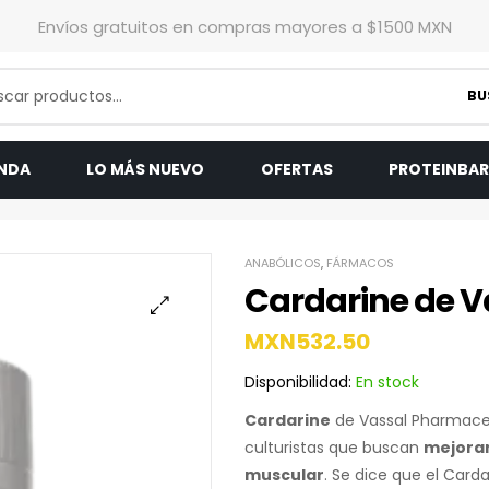
Envíos gratuitos en compras mayores a $1500 MXN
BU
ENDA
LO MÁS NUEVO
OFERTAS
PROTEINBA
ANABÓLICOS
,
FÁRMACOS
Cardarine de V
MXN
532.50
Disponibilidad:
En stock
Cardarine
de Vassal Pharmaceu
culturistas que buscan
mejorar
muscular
. Se dice que el Card