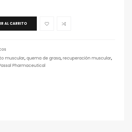
IR AL CARRITO
cos
to muscular
,
quema de grasa
,
recuperación muscular
,
Vassal Pharmaceutical
eo
rónico