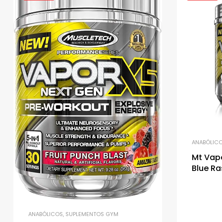
ANABÓLIC
Mt Vapo
Blue Ra
ANABÓLICOS
,
SUPLEMENTOS GYM