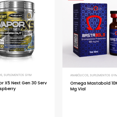
OS
,
SUPLEMENTOS GYM
ANABÓLICOS
,
SUPLEMENTOS GY
r X5 Next Gen 30 Serv
Omega Mastabold 10M
spberry
Mg Vial