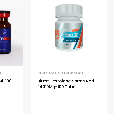
M
ANABÓLICOS
,
SUPLEMENTOS GYM
l-100
4Lmt Testolone Sarms Rad-
14010Mg-100 Tabs