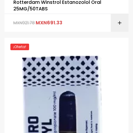
Rotterdam Winstrol Estanozolol Oral
25MG/50TABS
MXN
691.33
MXN
921.78
¡Oferta!