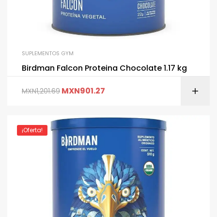
SUPLEMENTOS GYM
Birdman Falcon Proteina Chocolate 1.17 kg
MXN
901.27
MXN
1,201.69
¡Oferta!