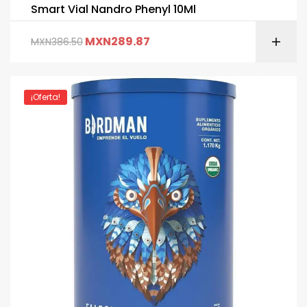
Smart Vial Nandro Phenyl 10Ml
MXN
289.87
MXN
386.50
¡Oferta!