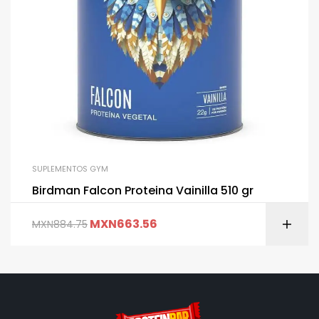
SUPLEMENTOS GYM
Birdman Falcon Proteina Vainilla 510 gr
MXN
663.56
MXN
884.75