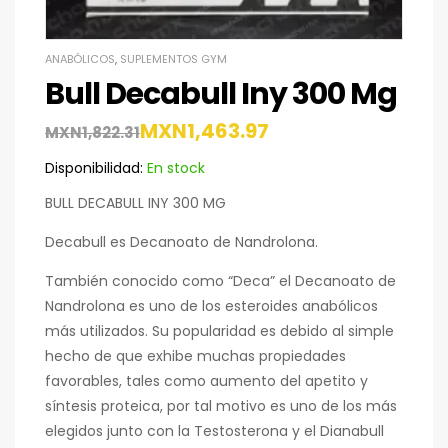
ANABÓLICOS
,
SUPLEMENTOS GYM
Bull Decabull Iny 300 Mg
MXN
1,463.97
MXN
1,822.31
Disponibilidad:
En stock
BULL DECABULL INY 300 MG
Decabull es Decanoato de Nandrolona.
También conocido como “Deca” el Decanoato de
Nandrolona es uno de los esteroides anabólicos
más utilizados. Su popularidad es debido al simple
hecho de que exhibe muchas propiedades
favorables, tales como aumento del apetito y
síntesis proteica, por tal motivo es uno de los más
elegidos junto con la Testosterona y el Dianabull