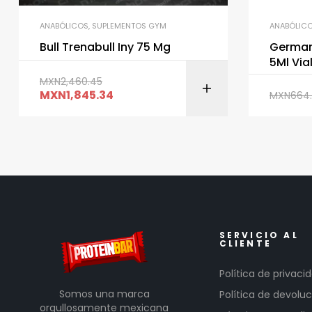
ANABÓLICOS
,
SUPLEMENTOS GYM
ANABÓLIC
Bull Trenabull Iny 75 Mg
German
5Ml Via
MXN
2,460.45
MXN
1,845.34
MXN
664
SERVICIO AL
CLIENTE
Política de privaci
Somos una marca
Política de devoluc
orgullosamente mexicana