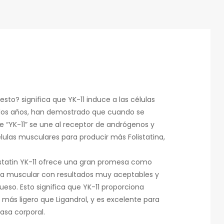
sto? significa que YK-11 induce a las células
de los años, han demostrado que cuando se
 “YK-11” se une al receptor de andrógenos y
ulas musculares para producir más Folistatina,
yostatin YK-11 ofrece una gran promesa como
a muscular con resultados muy aceptables y
ueso. Esto significa que YK-11 proporciona
 más ligero que Ligandrol, y es excelente para
asa corporal.