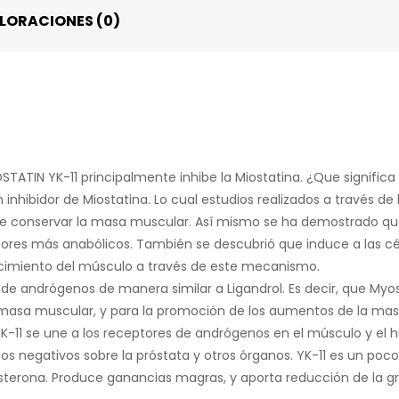
LORACIONES (0)
TIN YK-11 principalmente inhibe la Miostatina. ¿Que significa e
 inhibidor de Miostatina. Lo cual estudios realizados a través 
nte conservar la masa muscular. Así mismo se ha demostrado que
ores más anabólicos. También se descubrió que induce a las cél
ecimiento del músculo a través de este mecanismo.
s de andrógenos de manera similar a Ligandrol. Es decir, que M
masa muscular, y para la promoción de los aumentos de la mas
YK-11 se une a los receptores de andrógenos en el músculo y el h
s negativos sobre la próstata y otros órganos. YK-11 es un poco
sterona. Produce ganancias magras, y aporta reducción de la gr