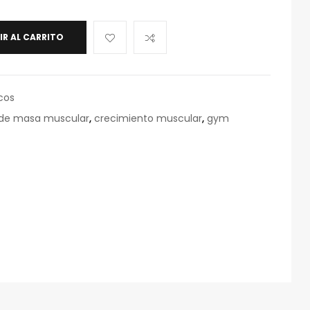
IR AL CARRITO
cos
de masa muscular
,
crecimiento muscular
,
gym
eo
rónico