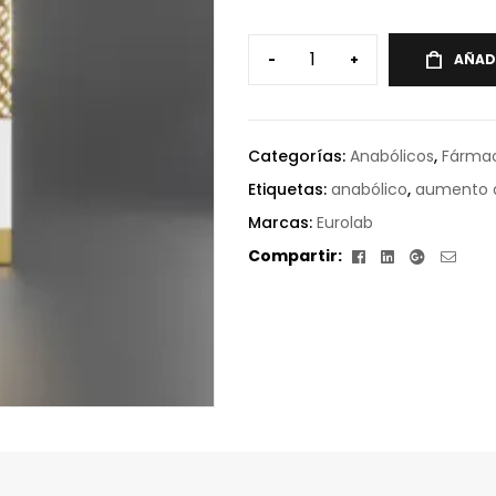
-
+
AÑAD
Categorías:
Anabólicos
,
Fárma
Etiquetas:
anabólico
,
aumento 
Marcas:
Eurolab
Facebook
Linkedin
Google+
Corr
Compartir:
elect