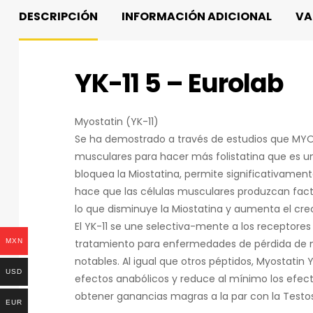
DESCRIPCIÓN
INFORMACIÓN ADICIONAL
VA
YK-11 5 – Eurolab
Myostatin (YK-11)
Se ha demostrado a través de estudios que MYOSTA
musculares para hacer más folistatina que es un
bloquea la Miostatina, permite significativame
hace que las células musculares produzcan fact
lo que disminuye la Miostatina y aumenta el cr
El YK-11 se une selectiva-mente a los receptore
tratamiento para enfermedades de pérdida de 
MXN
notables. Al igual que otros péptidos, Myostatin 
USD
efectos anabólicos y reduce al mínimo los efecto
obtener ganancias magras a la par con la Testo
EUR