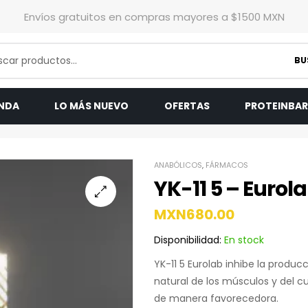
Envíos gratuitos en compras mayores a $1500 MXN
BU
ENDA
LO MÁS NUEVO
OFERTAS
PROTEINBA
ANABÓLICOS
,
FÁRMACOS
YK-11 5 – Eurol
MXN
680.00
Disponibilidad:
En stock
YK-11 5 Eurolab inhibe la produc
natural de los músculos y del c
de manera favorecedora.