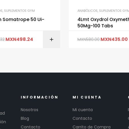
OS
,
SUPLEMENTOS GYM
ANABÓLICOS
,
SUPLEMENTOS GY
 Somatrope 50 Ui-
4Lmt Oxydrol Oxymet
l
50Mg-100 Tabs
AÑADIR AL CARRITO
MXN
498.24
MXN
435.00
.32
MXN
580.00
AÑADIR AL CARR
INFORMACIÓN
MI CUENTA
Nosotros
Mi cuenta
dad
Blog
Contacto
ión
Contacto
Carrito de Compra