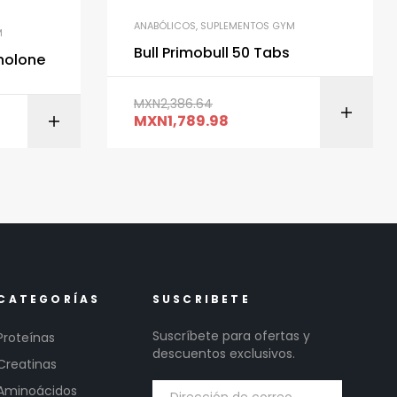
ANABÓLICOS
,
SUPLEMENTOS GYM
M
Bull Primobull 50 Tabs
holone
MXN
2,386.64
MXN
1,789.98
ITO
AÑADIR AL CARRITO
CATEGORÍAS
SUSCRIBETE
Suscríbete para ofertas y
Proteínas
descuentos exclusivos.
Creatinas
Aminoácidos