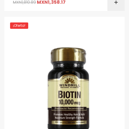
MXN
1,358.17
MXN
1,810.89
¡Oferta!