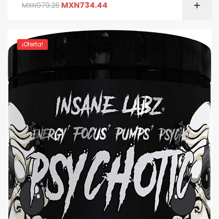
MXN
734.44
MXN
979.26
¡Oferta!