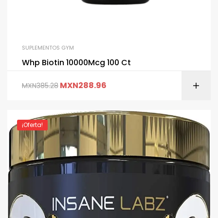
SUPLEMENTOS GYM
Whp Biotin 10000Mcg 100 Ct
MXN
288.96
MXN
385.28
¡Oferta!