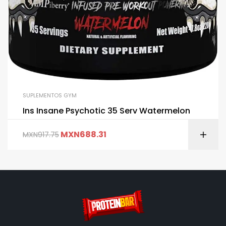
SUPLEMENTOS GYM
Ins Insane Psychotic 35 Serv Watermelon
MXN
688.31
MXN
917.75