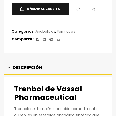
AÑADIR AL CARRITO
Categorías:
Anabólicos
,
Fármacos
Facebook
Linkedin
Google+
Correo
Compartir:
electrónico
DESCRIPCIÓN
Trenbol de Vassal
Pharmaceutical
Trenbolone, también conocido como Trenabol
o Tren, es un esteroide anabólico sintético que