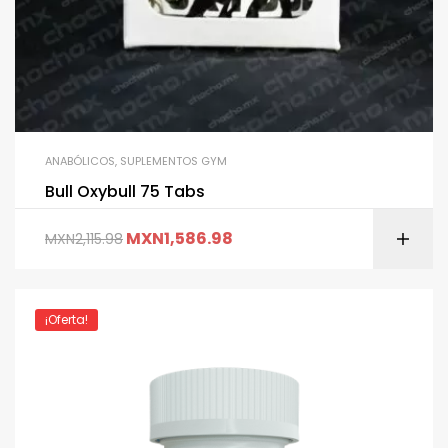
ANABÓLICOS
,
SUPLEMENTOS GYM
Bull Oxybull 75 Tabs
MXN
1,586.98
MXN
2,115.98
¡Oferta!