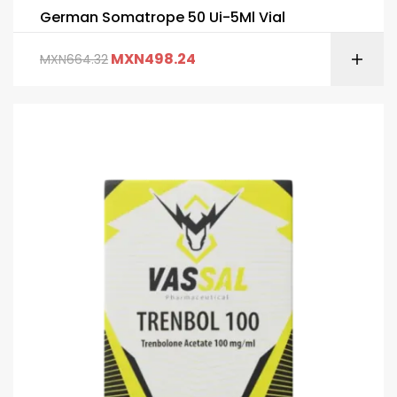
German Somatrope 50 Ui-5Ml Vial
MXN
498.24
MXN
664.32