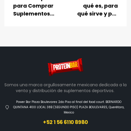
para Comprar
qué es, para
Suplementos
qué sirve y por
Deportivos:
qué está
Proteínas,
revolucionando
Creatina y Pre-
la pérdida de
entrenamientos
peso en 2026
Somos una marca orgullosamente mexicana dedicada a la
venta y distribución de suplementos deportivos.
Power Bar Plaza Boulevares 2do Piso al final del food court. BERNARDO
QUINTANA 4100 LOCAL 38B (SEGUNDO PISO) PLAZA BOULEVARES, Querétaro,
Mexico
+52 1 56 6110 8980