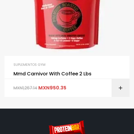
SUPLEMENTOS GYM
Mmd Carnivor With Coffee 2 Lbs
MXN
950.35
MXN
1,267.14