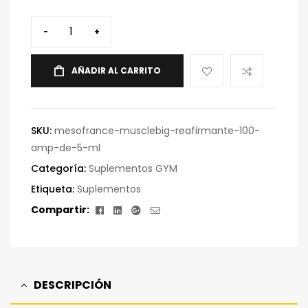
-
+
AÑADIR AL CARRITO
SKU:
mesofrance-musclebig-reafirmante-100-
amp-de-5-ml
Categoría:
Suplementos GYM
Etiqueta:
Suplementos
Facebook
Linkedin
Google+
Correo
Compartir:
electrónico
DESCRIPCIÓN