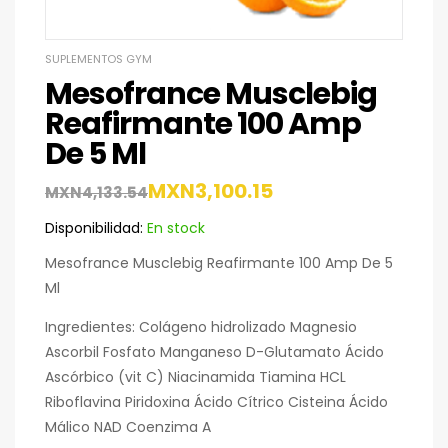
SUPLEMENTOS GYM
Mesofrance Musclebig
Reafirmante 100 Amp
De 5 Ml
MXN
3,100.15
MXN
4,133.54
Disponibilidad:
En stock
Mesofrance Musclebig Reafirmante 100 Amp De 5
Ml
Ingredientes: Colágeno hidrolizado Magnesio
Ascorbil Fosfato Manganeso D-Glutamato Ácido
Ascórbico (vit C) Niacinamida Tiamina HCL
Riboflavina Piridoxina Ácido Cítrico Cisteina Ácido
Málico NAD Coenzima A