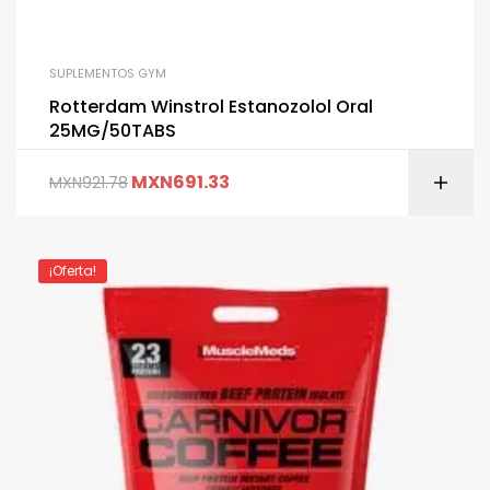
SUPLEMENTOS GYM
Rotterdam Winstrol Estanozolol Oral
25MG/50TABS
MXN
691.33
MXN
921.78
¡Oferta!