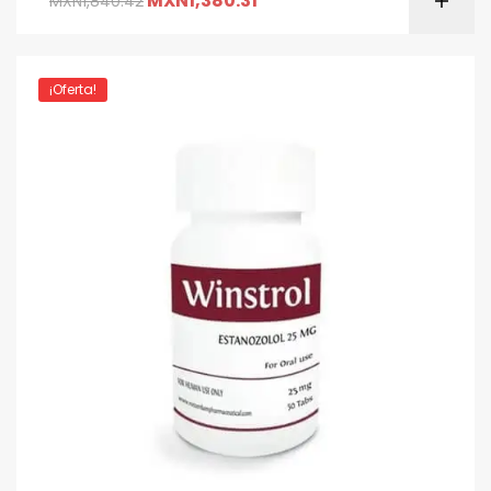
MXN
1,380.31
MXN
1,840.42
¡Oferta!