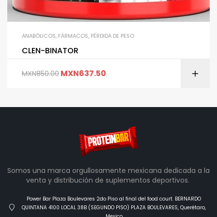
ANABÓLICOS
,
FÁRMACOS
,
PÉRDIDA DE PESO
CLEN-BINATOR
MXN
637.50
MXN
850.00
Somos una marca orgullosamente mexicana dedicada a la
venta y distribución de suplementos deportivos.
Power Bar Plaza Boulevares 2do Piso al final del food court. BERNARDO
QUINTANA 4100 LOCAL 38B (SEGUNDO PISO) PLAZA BOULEVARES, Querétaro,
Mexico