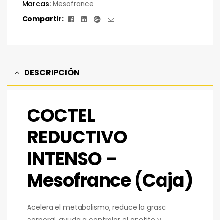
Marcas:
Mesofrance
Facebook
Linkedin
Google+
Correo
Compartir:
electrónico
DESCRIPCIÓN
COCTEL
REDUCTIVO
INTENSO –
Mesofrance (Caja)
Acelera el metabolismo, reduce la grasa
corporal, ayuda a controlar el apetito y