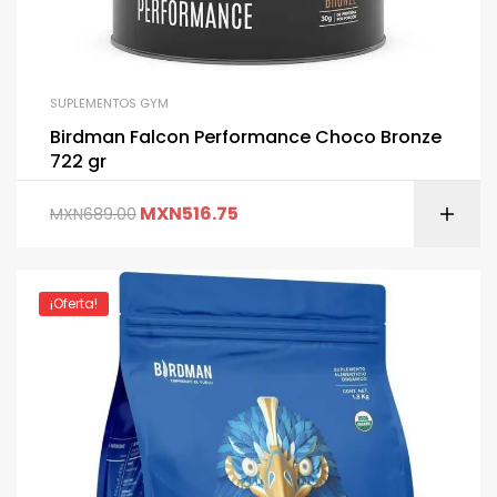
SUPLEMENTOS GYM
Birdman Falcon Performance Choco Bronze
722 gr
MXN
516.75
MXN
689.00
¡Oferta!