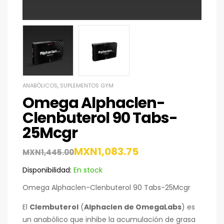
ANABÓLICOS
,
SUPLEMENTOS GYM
Omega Alphaclen-
Clenbuterol 90 Tabs-
25Mcgr
MXN
1,083.75
MXN
1,445.00
Disponibilidad:
En stock
Omega Alphaclen-Clenbuterol 90 Tabs-25Mcgr
El
Clembuterol
(
Alphaclen de OmegaLabs
) es
un anabólico que inhibe la acumulación de grasa