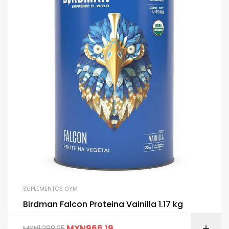
SUPLEMENTOS GYM
Birdman Falcon Proteina Vainilla 1.17 kg
MXN
966.19
MXN
1,288.25