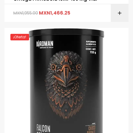
MXN
1,466.25
MXN
1,955.00
¡Oferta!