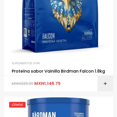
SUPLEMENTOS GYM
Proteína sabor Vainilla Birdman Falcon 1.8kg
MXN
1,146.75
MXN
1,529.00
¡Oferta!