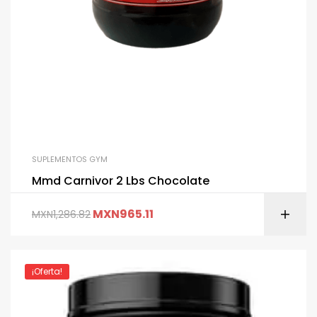
SUPLEMENTOS GYM
Mmd Carnivor 2 Lbs Chocolate
MXN
965.11
MXN
1,286.82
¡Oferta!