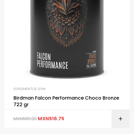
SUPLEMENTOS GYM
Birdman Falcon Performance Choco Bronze
722 gr
MXN
516.75
MXN
689.00