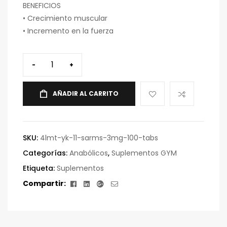
BENEFICIOS
• Crecimiento muscular
• Incremento en la fuerza
-
+
AÑADIR AL CARRITO
SKU:
4lmt-yk-11-sarms-3mg-100-tabs
Categorías:
Anabólicos
,
Suplementos GYM
Etiqueta:
Suplementos
Facebook
Linkedin
Google+
Correo
Compartir:
electrónico