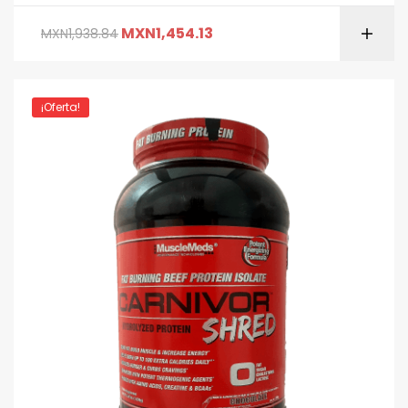
MXN
1,454.13
MXN
1,938.84
¡Oferta!