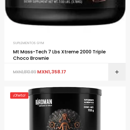
SUPLEMENTOS GYM
Mt Mass-Tech 7 Lbs Xtreme 2000 Triple
Choco Brownie
MXN
1,358.17
MXN
1,810.89
¡Oferta!