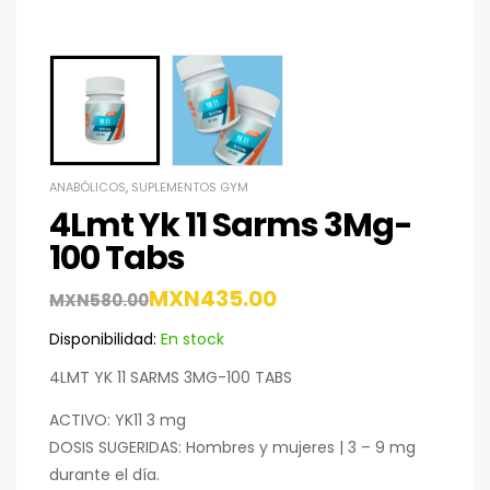
ANABÓLICOS
,
SUPLEMENTOS GYM
4Lmt Yk 11 Sarms 3Mg-
100 Tabs
MXN
435.00
MXN
580.00
Disponibilidad:
En stock
4LMT YK 11 SARMS 3MG-100 TABS
ACTIVO: YK11 3 mg
DOSIS SUGERIDAS: Hombres y mujeres | 3 – 9 mg
durante el día.