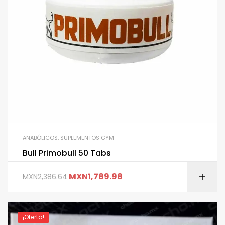
ANABÓLICOS
,
SUPLEMENTOS GYM
Bull Primobull 50 Tabs
MXN
1,789.98
MXN
2,386.64
¡Oferta!