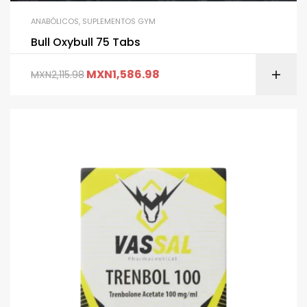
ANABÓLICOS
,
SUPLEMENTOS GYM
Bull Oxybull 75 Tabs
MXN
1,586.98
MXN
2,115.98