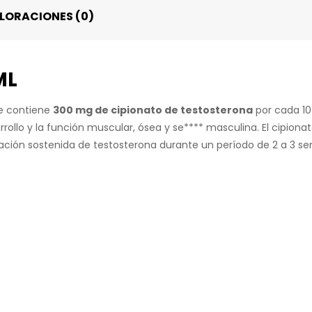
LORACIONES (0)
ML
ue contiene
300 mg de cipionato de testosterona
por cada 10
ollo y la función muscular, ósea y se**** masculina. El cipiona
ación sostenida de testosterona durante un período de 2 a 3 s