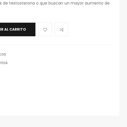
jos de testosterona o que buscan un mayor aumento de
IR AL CARRITO
cos
ntos
eo
rónico