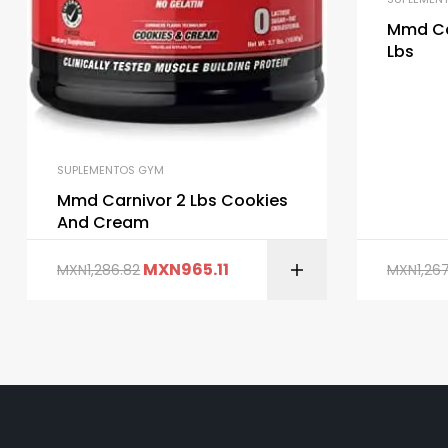
Mmd Ca
Lbs
SUPLEMENTOS GYM
Mmd Carnivor 2 Lbs Cookies
And Cream
MXN
965.11
MXN
1,286.82
MXN
1,26