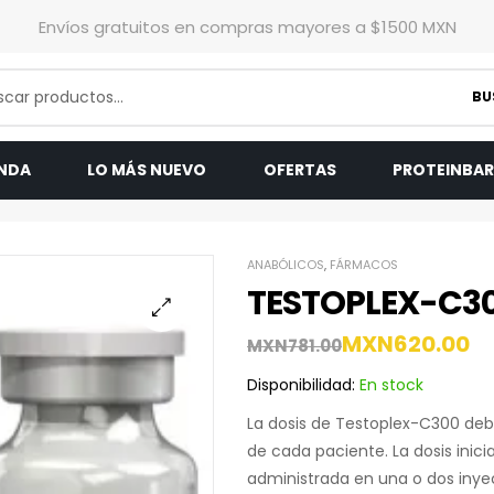
Envíos gratuitos en compras mayores a $1500 MXN
BU
ENDA
LO MÁS NUEVO
OFERTAS
PROTEINBA
ANABÓLICOS
,
FÁRMACOS
TESTOPLEX-C30
MXN
620.00
MXN
781.00
Disponibilidad:
En stock
La dosis de Testoplex-C300 deb
de cada paciente. La dosis ini
administrada en una o dos inye