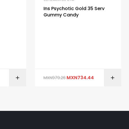
Ins Psychotic Gold 35 Serv
Gummy Candy
MXN
734.44
MXN
979.26
ITO
AÑADIR AL CARRITO