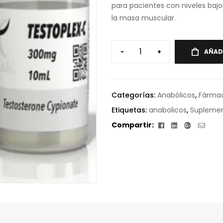
para pacientes con niveles ba
la masa muscular.
-
+
AÑAD
Categorías:
Anabólicos
,
Fárma
Etiquetas:
anabolicos
,
Supleme
Facebook
Linkedin
Google+
Corr
Compartir:
elect